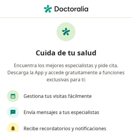
Men
Cáncer De Próstata • Huancayo, Junín
Filtros
• 1
Seguro
Mapa
Especialistas en Cáncer de próstata en
Cuida de tu salud
Huancayo
Encuentra los mejores especialistas y pide cita.
Descarga la App y accede gratuitamente a funciones
¿Qué especialidad estás buscando?
exclusivas para ti:
Oncólogo
Urólogo
Cirujano general
Gestiona tus visitas fácilmente
Envía mensajes a tus especialistas
Recibe recordatorios y notificaciones