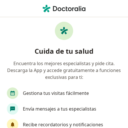
Men
Cáncer De Pene • Huancayo, Junín
Filtros
• 1
Mapa
Especialistas en Cáncer de pene en
Cuida de tu salud
Huancayo
Encuentra los mejores especialistas y pide cita.
Descarga la App y accede gratuitamente a funciones
¿Qué especialidad estás buscando?
exclusivas para ti:
Urólogo
Gestiona tus visitas fácilmente
Envía mensajes a tus especialistas
Recibe recordatorios y notificaciones