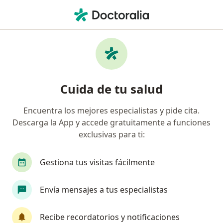
Men
Consulta Urológica • Huancayo, Junín
Filtros
• 1
Mapa
Especialistas en Consulta urológica
Cuida de tu salud
Huancayo
Encuentra los mejores especialistas y pide cita.
Descarga la App y accede gratuitamente a funciones
¿Qué especialidad estás buscando?
exclusivas para ti:
Urólogo
Gestiona tus visitas fácilmente
Envía mensajes a tus especialistas
Recibe recordatorios y notificaciones