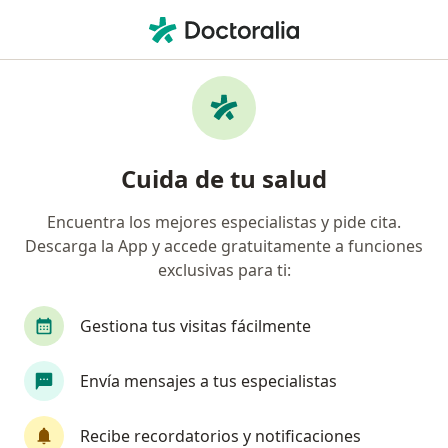
Men
Cáncer De Vejiga • Huancayo, Junín
Filtros
• 1
Seguro
Mapa
Especialistas en Cáncer de vejiga en
Cuida de tu salud
Huancayo
Encuentra los mejores especialistas y pide cita.
Descarga la App y accede gratuitamente a funciones
¿Qué especialidad estás buscando?
exclusivas para ti:
Urólogo
Oncólogo
Gestiona tus visitas fácilmente
Envía mensajes a tus especialistas
Recibe recordatorios y notificaciones