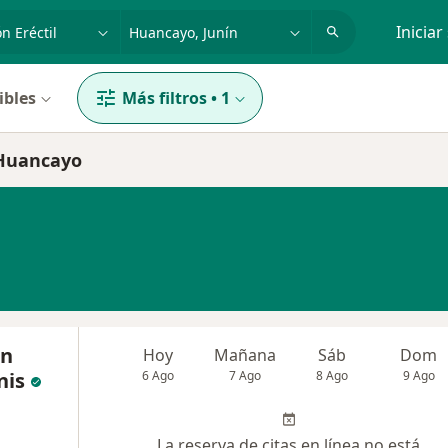
dad, enfermedad o nombre
p. ej. Lima
Iniciar
ibles
Más filtros
•
1
n Huancayo
en
Hoy
Mañana
Sáb
Dom
nis
6 Ago
7 Ago
8 Ago
9 Ago
La reserva de citas en línea no está