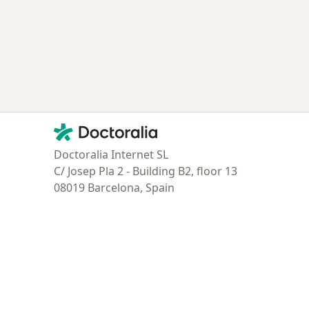
Contacto
Doctoralia - Página de inicio
Doctoralia Internet SL
C/ Josep Pla 2 - Building B2, floor 13
08019 Barcelona, Spain