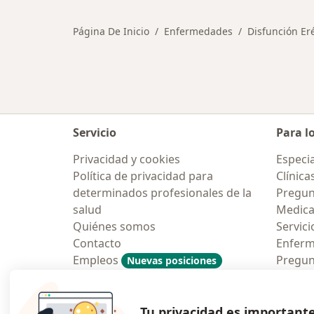
Página De Inicio
Enfermedades
Disfunción Eré
Servicio
Para l
Privacidad y cookies
Especia
Política de privacidad para
Clínica
determinados profesionales de la
Pregun
salud
Medic
Quiénes somos
Servici
Contacto
Enfer
Empleos
Pregun
Nuevas posiciones
Condiciones Generales de
Aplicac
Contratación
Tu privacidad es important