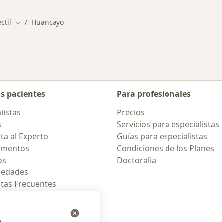
ctil
Huancayo
Cambiar de ciudad
os pacientes
Para profesionales
listas
Precios
s
Servicios para especialistas
ta al Experto
Guías para especialistas
amentos
Condiciones de los Planes
os
Doctoralia
medades
tas Frecuentes
ión para celular
e