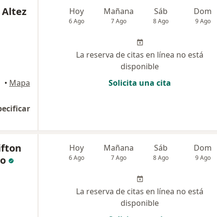
 Altez
Hoy
Mañana
Sáb
Dom
6 Ago
7 Ago
8 Ago
9 Ago
La reserva de citas en línea no está
disponible
•
Mapa
Solicita una cita
pecificar
ifton
Hoy
Mañana
Sáb
Dom
do
6 Ago
7 Ago
8 Ago
9 Ago
La reserva de citas en línea no está
disponible