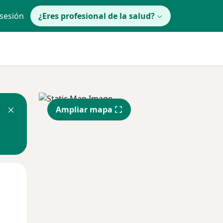
 sesión
¿Eres profesional de la salud?
Ampliar mapa
lunes
Mar
Mié
10 Ago
11 Ago
12 Ago