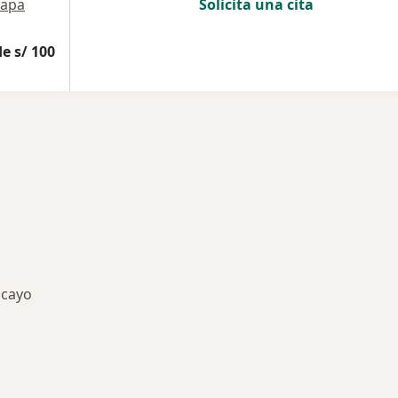
apa
Solicita una cita
e s/ 100
ncayo
ermedades en Huancayo