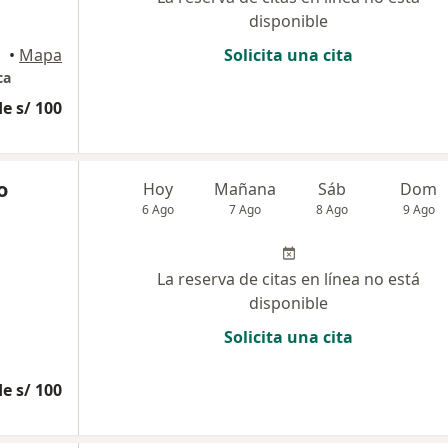
disponible
ncayo
•
Mapa
Solicita una cita
ca
e s/ 100
o
Hoy
Mañana
Sáb
Dom
6 Ago
7 Ago
8 Ago
9 Ago
La reserva de citas en línea no está
disponible
Solicita una cita
e s/ 100