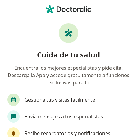
Men
Circunsición • Huancayo, Junín
Filtros
• 1
Mapa
Especialistas en Circunsición Huancayo
Cuida de tu salud
Encuentra los mejores especialistas y pide cita.
¿Qué especialidad estás buscando?
Descarga la App y accede gratuitamente a funciones
Urólogo
exclusivas para ti:
Gestiona tus visitas fácilmente
Envía mensajes a tus especialistas
Recibe recordatorios y notificaciones