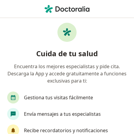
Men
Hiperplasia Benigna De La Próstata • Huancayo, Junín
Filtros
• 1
Mapa
Especialistas en Hiperplasia benigna de la
Cuida de tu salud
próstata en Huancayo
Encuentra los mejores especialistas y pide cita.
Descarga la App y accede gratuitamente a funciones
¿Qué especialidad estás buscando?
exclusivas para ti:
Urólogo
Geriatra
Especialista en Emergen
Gestiona tus visitas fácilmente
Envía mensajes a tus especialistas
Recibe recordatorios y notificaciones