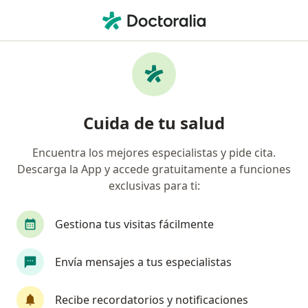
Men
Cálculos Renales • Huancayo, Junín
Filtros
• 1
Mapa
Especialistas en Cálculos renales en
Cuida de tu salud
Huancayo
Encuentra los mejores especialistas y pide cita.
Descarga la App y accede gratuitamente a funciones
¿Qué especialidad estás buscando?
exclusivas para ti:
Urólogo
Gestiona tus visitas fácilmente
Envía mensajes a tus especialistas
Recibe recordatorios y notificaciones