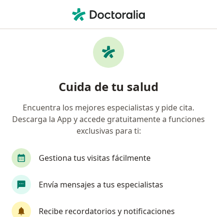
Men
¿Qué estás buscando?
Página De Inicio
Enfermedades
Prostatitis
Prostatitis - Información,
Cuida de tu salud
expertos y preguntas frecuentes
Encuentra los mejores especialistas y pide cita.
Descarga la App y accede gratuitamente a funciones
exclusivas para ti:
Información
Pregunta al Experto
Gestiona tus visitas fácilmente
Envía mensajes a tus especialistas
No descuides tu salud
Escoge la consulta online para empezar o continuar
Recibe recordatorios y notificaciones