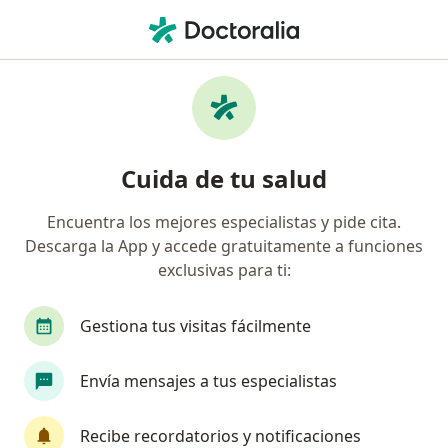
Men
Cáncer De Riñón • Huancayo, Junín
Filtros
• 1
Seguro
Mapa
Especialistas en Cáncer de riñón en
Cuida de tu salud
Huancayo
Encuentra los mejores especialistas y pide cita.
Descarga la App y accede gratuitamente a funciones
¿Qué especialidad estás buscando?
exclusivas para ti:
Urólogo
Oncólogo
Cirujano general
Gestiona tus visitas fácilmente
Envía mensajes a tus especialistas
Recibe recordatorios y notificaciones