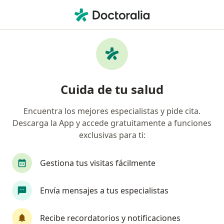
Men
Infección Urinaria • Huancayo, Junín
Filtros
• 1
Mapa
Especialistas en Infección Urinaria en
Cuida de tu salud
Huancayo
Encuentra los mejores especialistas y pide cita.
Descarga la App y accede gratuitamente a funciones
¿Qué especialidad estás buscando?
exclusivas para ti:
Urólogo
Médico general
Gestiona tus visitas fácilmente
Envía mensajes a tus especialistas
Recibe recordatorios y notificaciones