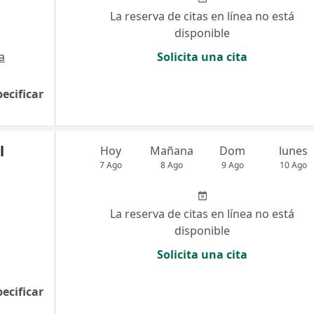
La reserva de citas en línea no está
disponible
a
Solicita una cita
pecificar
l
Hoy
Mañana
Dom
lunes
7 Ago
8 Ago
9 Ago
10 Ago
La reserva de citas en línea no está
disponible
Solicita una cita
pecificar