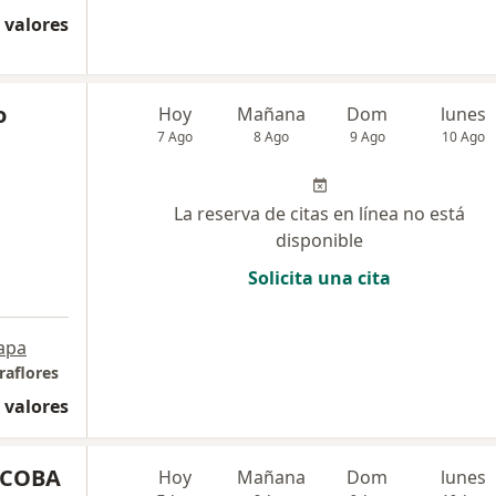
 valores
o
Hoy
Mañana
Dom
lunes
7 Ago
8 Ago
9 Ago
10 Ago
La reserva de citas en línea no está
disponible
Solicita una cita
apa
raflores
 valores
ICOBA
Hoy
Mañana
Dom
lunes