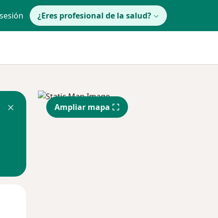
 sesión
¿Eres profesional de la salud?
Ampliar mapa
Mar
Mié
Jue
11 Ago
12 Ago
13 Ago