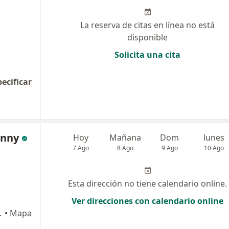
La reserva de citas en línea no está
disponible
Solicita una cita
pecificar
enny
Hoy
Mañana
Dom
lunes
7 Ago
8 Ago
9 Ago
10 Ago
Esta dirección no tiene calendario online.
Ver direcciones con calendario online
Miraflores
•
Mapa