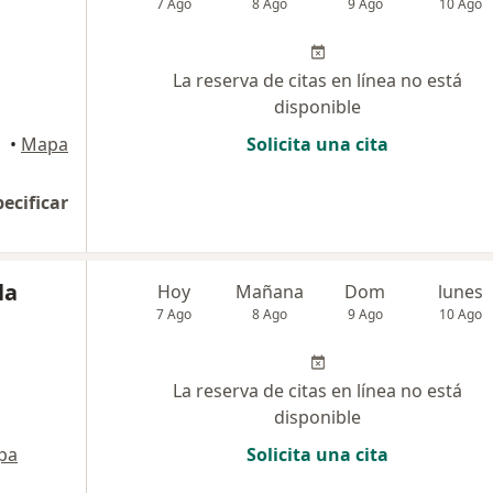
7 Ago
8 Ago
9 Ago
10 Ago
La reserva de citas en línea no está
disponible
•
Mapa
Solicita una cita
pecificar
la
Hoy
Mañana
Dom
lunes
7 Ago
8 Ago
9 Ago
10 Ago
La reserva de citas en línea no está
disponible
pa
Solicita una cita