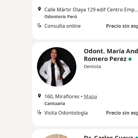
Calle Mártir Olaya 129 edif Centro Empresarial José Pardo ofc 1505
Odontoris Perú
Consulta online
Precio sin es
Odont. María And
Romero Perez
Dentista
160, Miraflores
•
Mapa
Cantuaria
Visita Odontología
Precio sin es
Dr. Carlos Cueva