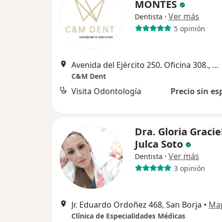
MONTES
·
Ver más
Dentista
5 opinión
Avenida del Ejército 250. Oficina 308., Miraflores
C&M Dent
Visita Odontología
Precio sin es
Dra. Gloria Gracie
Julca Soto
·
Ver más
Dentista
3 opinión
Jr. Eduardo Ordoñez 468, San Borja
•
Ma
Clínica de Especialidades Médicas