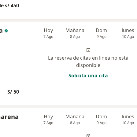
e s/ 450
a
Hoy
Mañana
Dom
lunes
7 Ago
8 Ago
9 Ago
10 Ago
La reserva de citas en línea no está
disponible
Solicita una cita
S/ 50
marena
Hoy
Mañana
Dom
lunes
7 Ago
8 Ago
9 Ago
10 Ago