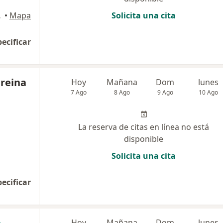
, Miraflores
•
Mapa
Solicita una cita
pecificar
reina
Hoy
Mañana
Dom
lunes
7 Ago
8 Ago
9 Ago
10 Ago
La reserva de citas en línea no está
disponible
Solicita una cita
pecificar
Hoy
Mañana
Dom
lunes