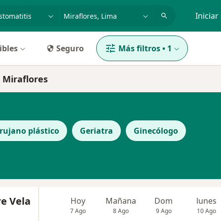
dad, enfermedad o nombre
p. ej. Lima
Iniciar
ibles
Seguro
Más filtros
•
1
 Miraflores
rujano plástico
Geriatra
Ginecólogo
re Vela
Hoy
Mañana
Dom
lunes
7 Ago
8 Ago
9 Ago
10 Ago