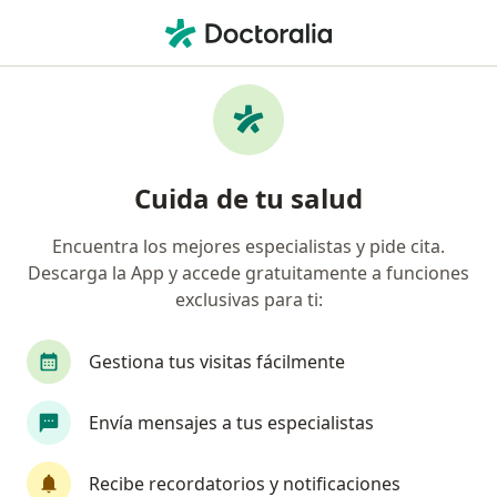
Men
Absceso Dental • Miraflores, Lima
Filtros
• 1
Seguro
Mapa
Especialistas en Absceso dental en
Cuida de tu salud
Miraflores
Encuentra los mejores especialistas y pide cita.
Descarga la App y accede gratuitamente a funciones
¿Qué especialidad estás buscando?
exclusivas para ti:
Dentista
Cirujano general
Cirujano plásti
Gestiona tus visitas fácilmente
Envía mensajes a tus especialistas
Recibe recordatorios y notificaciones