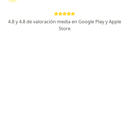
4.8 y 4.8 de valoración media en Google Play y Apple
Store
Dra. Edith Molina Miranda
·
Ver más
Dentista
12 opinión
Dirección
Online
Avenida Alfredo Benavides 1180, Miraflores
•
Mapa
Dra. Edith Molina
Visita Odontología
S/ 50
Este especialista no ofrece reserva de cita en línea en esta dirección.
Solicita una cita