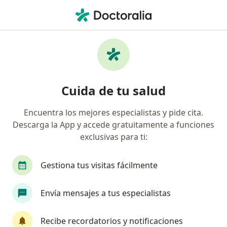
Men
Dientes Apiñados • Miraflores, Lima
Filtros
• 1
Seguro
Mapa
Especialistas en Dientes apiñados en
Cuida de tu salud
Miraflores
Encuentra los mejores especialistas y pide cita.
Descarga la App y accede gratuitamente a funciones
¿Qué especialidad estás buscando?
exclusivas para ti:
Dentista
Cirujano general
Gestiona tus visitas fácilmente
Cirujano plástico
Geriatra
Envía mensajes a tus especialistas
Ginecólogo
Ver más
Recibe recordatorios y notificaciones