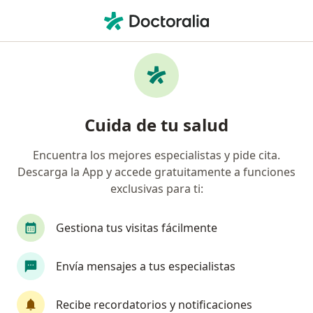
Men
Periodontitis • Miraflores, Lima
Filtros
• 1
Seguro
Mapa
Especialistas en Periodontitis en Miraflores
Cuida de tu salud
Encuentra los mejores especialistas y pide cita.
¿Qué especialidad estás buscando?
Descarga la App y accede gratuitamente a funciones
Dentista
exclusivas para ti:
Gestiona tus visitas fácilmente
Envía mensajes a tus especialistas
Recibe recordatorios y notificaciones