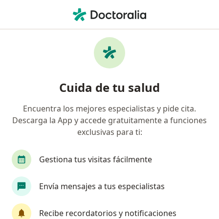
Men
¿Qué estás buscando?
Página De Inicio
Enfermedades
Halitosis
Halitosis - Información, expertos
Cuida de tu salud
y preguntas frecuentes
Encuentra los mejores especialistas y pide cita.
Descarga la App y accede gratuitamente a funciones
exclusivas para ti:
Información
Pregunta al Experto
Gestiona tus visitas fácilmente
Envía mensajes a tus especialistas
No descuides tu salud
Escoge la consulta online para empezar o continuar
Recibe recordatorios y notificaciones