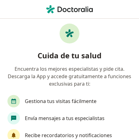
Men
Caries • Miraflores, Lima
Filtros
• 1
Seguro
Mapa
Especialistas en Caries en Miraflores
Cuida de tu salud
Encuentra los mejores especialistas y pide cita.
¿Qué especialidad estás buscando?
Descarga la App y accede gratuitamente a funciones
Dentista
Cirujano general
Cirujano plásti
exclusivas para ti:
Gestiona tus visitas fácilmente
Envía mensajes a tus especialistas
Recibe recordatorios y notificaciones