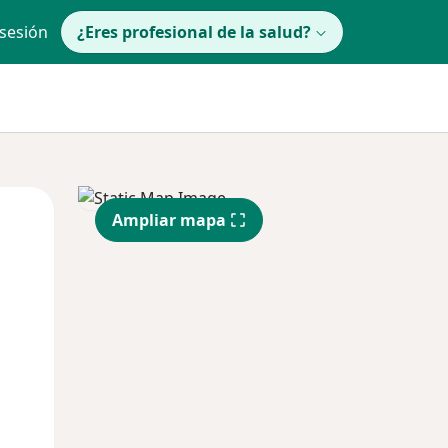
 sesión
¿Eres profesional de la salud?
Mié
Jue
Vie
Ampliar mapa
12 Ago
13 Ago
14 Ago