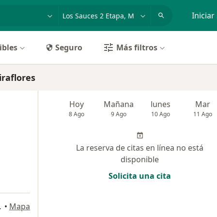
dad, enfermedad o nombre
p. ej. Lima
Iniciar
ibles
Seguro
Más filtros
raflores
Hoy
Mañana
lunes
Mar
8 Ago
9 Ago
10 Ago
11 Ago
La reserva de citas en línea no está
disponible
Solicita una cita
Miraflores
•
Mapa