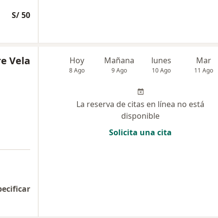
S/ 50
re Vela
Hoy
Mañana
lunes
Mar
8 Ago
9 Ago
10 Ago
11 Ago
La reserva de citas en línea no está
disponible
Solicita una cita
pecificar