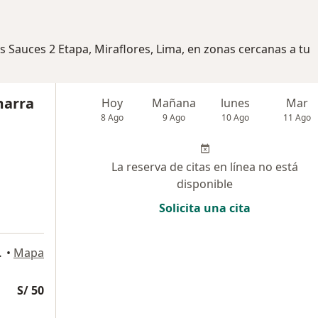
s Sauces 2 Etapa, Miraflores, Lima, en zonas cercanas a tu
marra
Hoy
Mañana
lunes
Mar
8 Ago
9 Ago
10 Ago
11 Ago
La reserva de citas en línea no está
disponible
Solicita una cita
o 859, Lima
•
Mapa
S/ 50