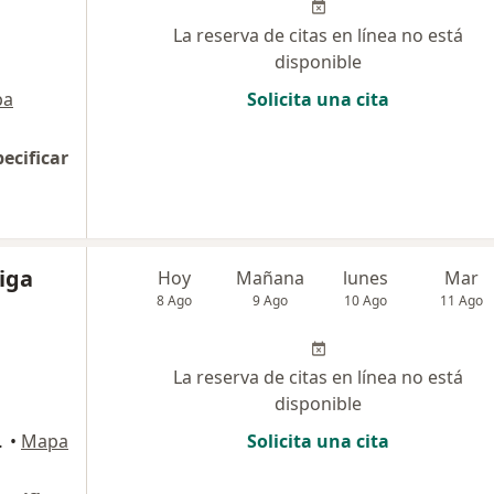
La reserva de citas en línea no está
disponible
pa
Solicita una cita
pecificar
iga
Hoy
Mañana
lunes
Mar
8 Ago
9 Ago
10 Ago
11 Ago
La reserva de citas en línea no está
disponible
0, Barranco
•
Mapa
Solicita una cita