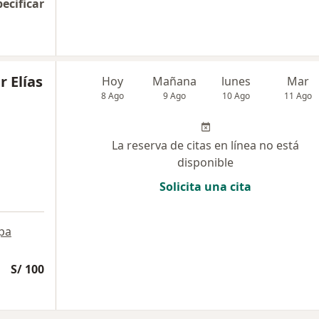
pecificar
r Elías
Hoy
Mañana
lunes
Mar
8 Ago
9 Ago
10 Ago
11 Ago
La reserva de citas en línea no está
disponible
Solicita una cita
pa
S/ 100