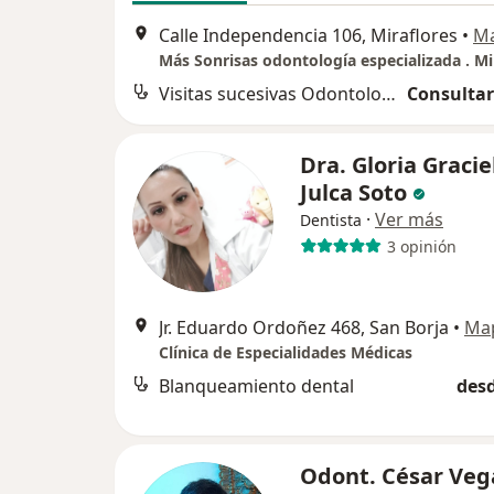
Calle Independencia 106, Miraflores
•
M
Más Sonrisas odontología especializada . Mi
Visitas sucesivas Odontología
Consultar
Dra. Gloria Gracie
Julca Soto
·
Ver más
Dentista
3 opinión
Jr. Eduardo Ordoñez 468, San Borja
•
Ma
Clínica de Especialidades Médicas
Blanqueamiento dental
desd
Odont. César Veg