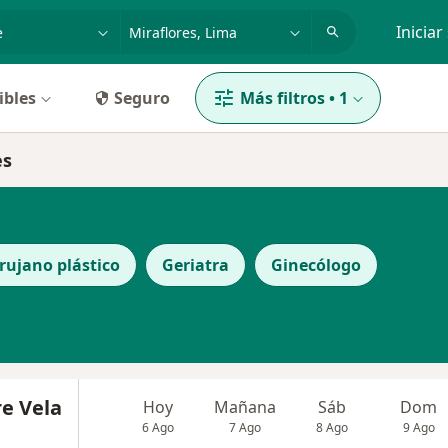
dad, enfermedad o nombre
p. ej. Lima
Iniciar
ibles
Seguro
Más filtros
•
1
es
rujano plástico
Geriatra
Ginecólogo
re Vela
Hoy
Mañana
Sáb
Dom
6 Ago
7 Ago
8 Ago
9 Ago