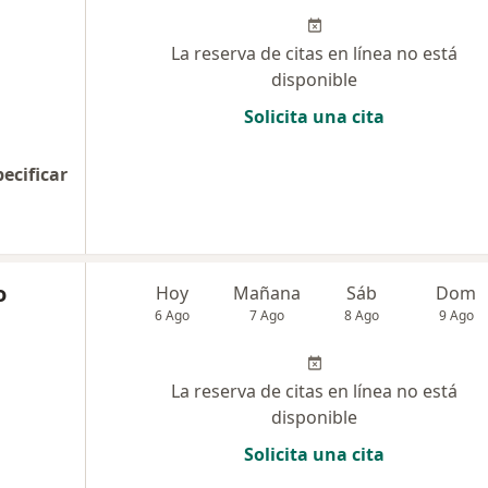
La reserva de citas en línea no está
disponible
Solicita una cita
pecificar
o
Hoy
Mañana
Sáb
Dom
6 Ago
7 Ago
8 Ago
9 Ago
La reserva de citas en línea no está
disponible
Solicita una cita