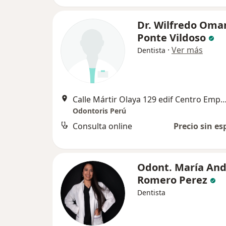
Dr. Wilfredo Oma
Ponte Vildoso
·
Ver más
Dentista
Calle Mártir Olaya 129 edif Centro Empresarial José Pardo ofc 1505
Odontoris Perú
Consulta online
Precio sin es
Odont. María And
Romero Perez
Dentista