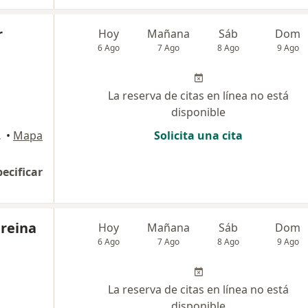
r
Hoy
Mañana
Sáb
Dom
6 Ago
7 Ago
8 Ago
9 Ago
La reserva de citas en línea no está
disponible
, Miraflores
•
Mapa
Solicita una cita
pecificar
reina
Hoy
Mañana
Sáb
Dom
6 Ago
7 Ago
8 Ago
9 Ago
La reserva de citas en línea no está
disponible