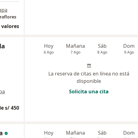
apa
raflores
 valores
la
Hoy
Mañana
Sáb
Dom
6 Ago
7 Ago
8 Ago
9 Ago
La reserva de citas en línea no está
disponible
pa
Solicita una cita
e s/ 450
a
Hoy
Mañana
Sáb
Dom