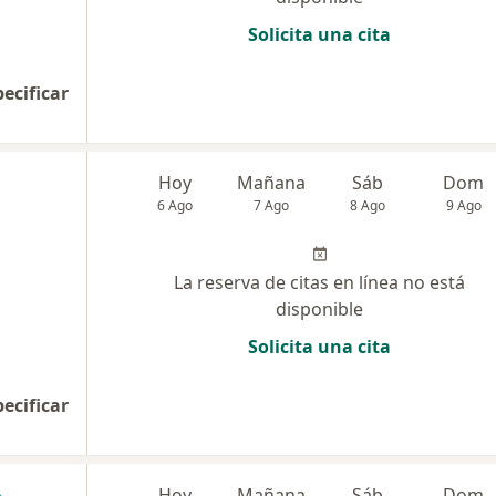
Solicita una cita
pecificar
Hoy
Mañana
Sáb
Dom
6 Ago
7 Ago
8 Ago
9 Ago
La reserva de citas en línea no está
disponible
Solicita una cita
pecificar
Hoy
Mañana
Sáb
Dom