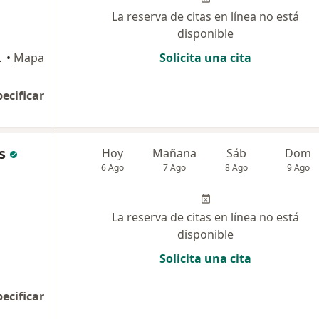
La reserva de citas en línea no está
disponible
Miraflores
•
Mapa
Solicita una cita
pecificar
s
Hoy
Mañana
Sáb
Dom
6 Ago
7 Ago
8 Ago
9 Ago
La reserva de citas en línea no está
disponible
Solicita una cita
pecificar