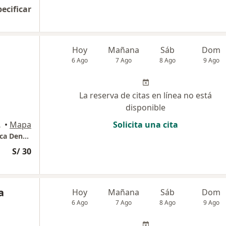
pecificar
Hoy
Mañana
Sáb
Dom
6 Ago
7 Ago
8 Ago
9 Ago
La reserva de citas en línea no está
disponible
raflores
•
Mapa
Solicita una cita
COAED - Centro Odontológico de Alta Estética Dental
S/ 30
a
Hoy
Mañana
Sáb
Dom
6 Ago
7 Ago
8 Ago
9 Ago