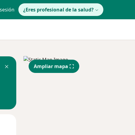
 sesión
¿Eres profesional de la salud?
Ampliar mapa
lunes
Mar
Mié
10 Ago
11 Ago
12 Ago