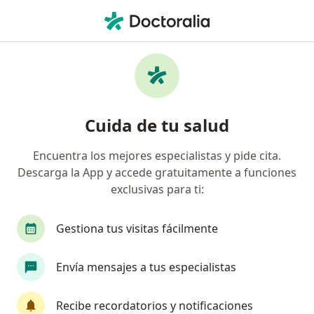
Men
¿Qué estás buscando?
Página De Inicio
Enfermedades
Bruxismo
Bruxismo - Información,
Cuida de tu salud
expertos y preguntas frecuentes
Encuentra los mejores especialistas y pide cita.
Descarga la App y accede gratuitamente a funciones
exclusivas para ti:
Información
Pregunta al Experto
Gestiona tus visitas fácilmente
Envía mensajes a tus especialistas
No descuides tu salud
Escoge la consulta online para empezar o continuar
Recibe recordatorios y notificaciones