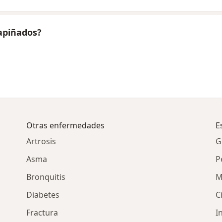
apiñados?
Otras enfermedades
E
Artrosis
G
Asma
P
Bronquitis
M
Diabetes
C
Fractura
I