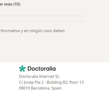
er más (15)
Más en esta categoría: Especialistas más solicitados
informativo y en ningún caso deben
Contacto
Doctoralia - Página de inicio
Doctoralia Internet SL
C/ Josep Pla 2 - Building B2, floor 13
08019 Barcelona, Spain