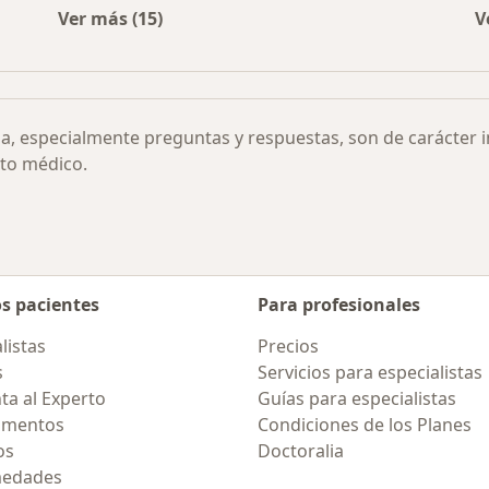
Ver más (15)
V
ñados por ciudad
Más en esta categoría: Otras enfermedades
ia, especialmente preguntas y respuestas, son de carácter 
to médico.
os pacientes
Para profesionales
listas
Precios
s
Servicios para especialistas
ta al Experto
Guías para especialistas
amentos
Condiciones de los Planes
os
Doctoralia
medades