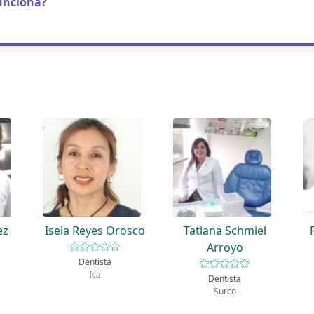
unciona?
ez
Isela Reyes Orosco
Tatiana Schmiel
Arroyo
Dentista
Ica
Dentista
Surco