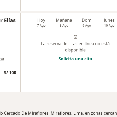
r Elías
Hoy
Mañana
Dom
lunes
7 Ago
8 Ago
9 Ago
10 Ago
La reserva de citas en línea no está
disponible
pa
Solicita una cita
S/ 100
rb Cercado De Miraflores, Miraflores, Lima, en zonas cercan