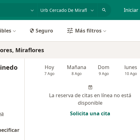
dad, enfermedad o nombre
p. ej. Lima
Iniciar
ibles
Seguro
Más filtros
ores, Miraflores
Pinedo
Hoy
Mañana
Dom
lunes
7 Ago
8 Ago
9 Ago
10 Ago
La reserva de citas en línea no está
disponible
pa
Solicita una cita
pecificar