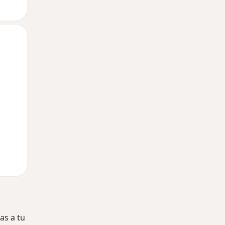
Mar
Mié
Jue
11 Ago
12 Ago
13 Ago
as a tu