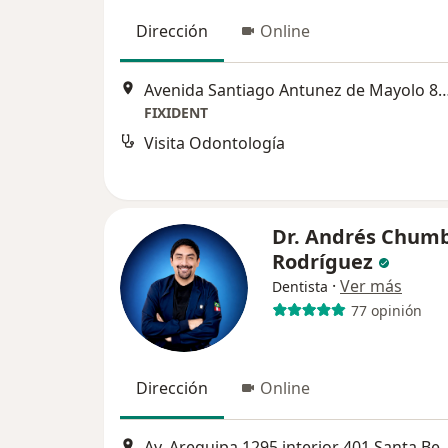
Dirección
Online
Avenida Santiago Antunez de Mayol
FIXIDENT
Visita Odontología
Dr. Andrés Chumb
Rodríguez
·
Ver más
Dentista
77 opinión
Dirección
Online
Av. Arequipa 1295 interior 401