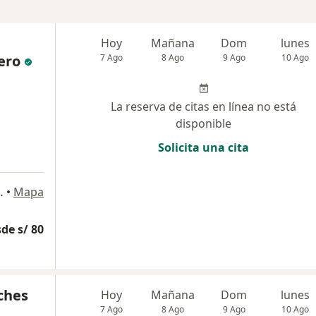
Hoy
Mañana
Dom
lunes
ero
7 Ago
8 Ago
9 Ago
10 Ago
La reserva de citas en línea no está
disponible
Solicita una cita
Beatriz, Cercado de Lima
•
Mapa
de s/ 80
ches
Hoy
Mañana
Dom
lunes
7 Ago
8 Ago
9 Ago
10 Ago