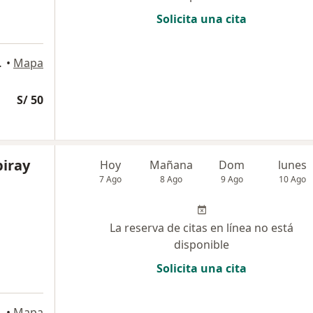
Solicita una cita
o 859, Lima
•
Mapa
S/ 50
iray
Hoy
Mañana
Dom
lunes
7 Ago
8 Ago
9 Ago
10 Ago
La reserva de citas en línea no está
disponible
Solicita una cita
 Santa Beatriz, Lima
•
Mapa