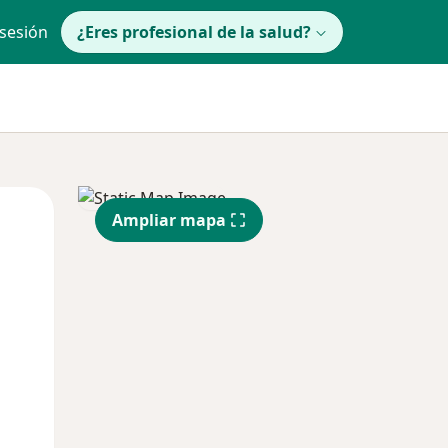
 sesión
¿Eres profesional de la salud?
Mar
Mié
Jue
Ampliar mapa
11 Ago
12 Ago
13 Ago