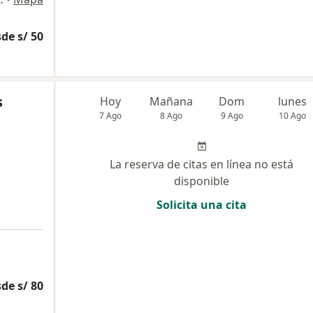
de s/ 50
s
Hoy
Mañana
Dom
lunes
7 Ago
8 Ago
9 Ago
10 Ago
La reserva de citas en línea no está
disponible
Solicita una cita
de s/ 80