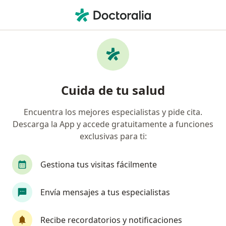
Men
¿Qué estás buscando?
Página De Inicio
Enfermedades
Gingivitis
Gingivitis - Información, expertos
Cuida de tu salud
y preguntas frecuentes
Encuentra los mejores especialistas y pide cita.
Descarga la App y accede gratuitamente a funciones
exclusivas para ti:
Información
Pregunta al Experto
Gestiona tus visitas fácilmente
Envía mensajes a tus especialistas
No descuides tu salud
Escoge la consulta online para empezar o continuar
Recibe recordatorios y notificaciones