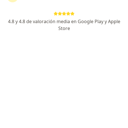
Escoge la consulta online para empezar o continuar
tu tratamiento sin salir de casa. Y, si lo necesitas,
también puedes reservar una cita presencial.
4.8 y 4.8 de valoración media en Google Play y Apple
Store
Mostrar especialistas
¿Cómo funciona?
Expertos en enfermedad gingival
Jackeline Quispe Ricci
Dentista
Lima