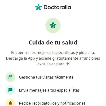
Men
¿Qué estás buscando?
Página De Inicio
Enfermedades
Enfermedad Gingival
Enfermedad gingival -
Cuida de tu salud
Información, expertos y
preguntas frecuentes
Encuentra los mejores especialistas y pide cita.
Descarga la App y accede gratuitamente a funciones
exclusivas para ti:
Gestiona tus visitas fácilmente
Información
Envía mensajes a tus especialistas
No descuides tu salud
Recibe recordatorios y notificaciones