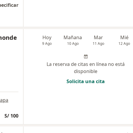
pecificar
amonde
Hoy
Mañana
Mar
Mié
9 Ago
10 Ago
11 Ago
12 Ago
La reserva de citas en línea no está
disponible
Solicita una cita
apa
S/ 100