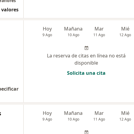
raflores
 valores
Hoy
Mañana
Mar
Mié
9 Ago
10 Ago
11 Ago
12 Ago
La reserva de citas en línea no está
disponible
Solicita una cita
pecificar
s
Hoy
Mañana
Mar
Mié
9 Ago
10 Ago
11 Ago
12 Ago