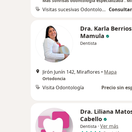
Más Sonrisas odontología especializada . Mi
Visitas sucesivas Odontología
Consultar
Dra. Karla Berrios
Mamula
Dentista
Jirón Junín 142, Miraflores
•
Mapa
Ortodoncia
Visita Odontología
Precio sin es
Dra. Liliana Mato
Cabello
·
Ver más
Dentista