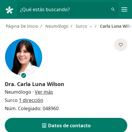
Men
¿Qué estás buscando?
Página De Inicio
Neumólogo
Surco
Carla Luna Wils
Cambiar de ciudad
Dra.
Carla Luna Wilson
sobre las especializaciones
Neumólogo
·
Ver más
Surco
1 dirección
Núm. Colegiado: 048960
Datos de contacto