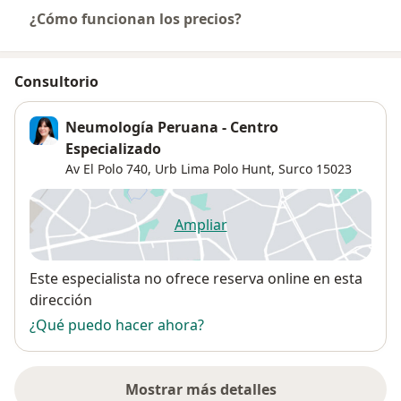
¿Cómo funcionan los precios?
Consultorio
Neumología Peruana - Centro
Especializado
Av El Polo 740,
Urb Lima Polo Hunt
,
Surco
15023
Ampliar
se abre en una nueva pestañ
Disponibilidad
Este especialista no ofrece reserva online en esta
dirección
¿Qué puedo hacer ahora?
Mostrar más detalles
sobre la dirección