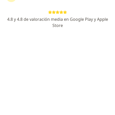
Calle Alfredo Salazar 314, San Isidro
•
Mapa
Torre de consultorios Anglo Americana - Dr. Koky Olivas - Neumólogo - Apnea de sueño
Consulta médica
S/ 250
4.8 y 4.8 de valoración media en Google Play y Apple
Este especialista no ofrece reserva de cita en línea en esta dirección.
Store
Solicita una cita
Especialistas disponibles
Estos especialistas se encuentran fuera de
Miraflores, Lima, en zonas cercanas a tu búsqueda