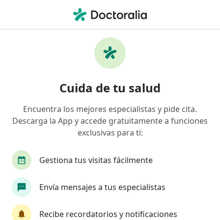
Men
Neumólogo • Miraflores, Lima
Filtros
Seguro
Mapa
Neumólogos en Miraflores
Cuida de tu salud
Encuentra los mejores especialistas y pide cita.
Descarga la App y accede gratuitamente a funciones
exclusivas para ti:
Gestiona tus visitas fácilmente
Dr. Koky Olivas Cotrina
Envía mensajes a tus especialistas
·
Ver más
Neumólogo
9 opinión
Recibe recordatorios y notificaciones