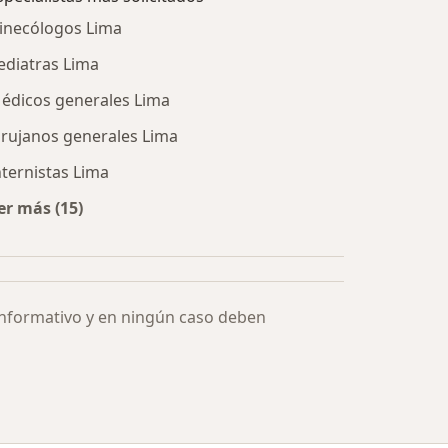
inecólogos Lima
ediatras Lima
édicos generales Lima
irujanos generales Lima
nternistas Lima
er más (15)
Más en esta categoría: Especialistas más solicitados
informativo y en ningún caso deben