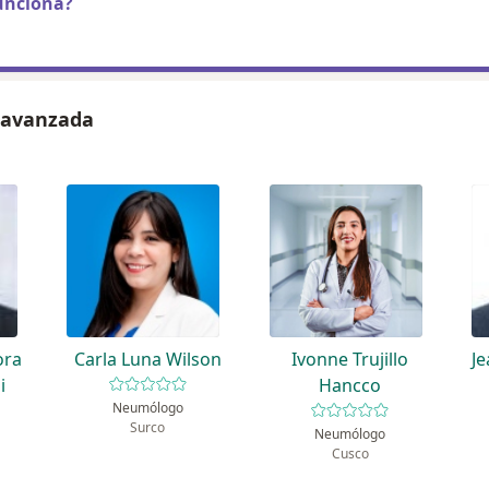
unciona?
 avanzada
ora
Carla Luna Wilson
Ivonne Trujillo
Je
i
Hancco
Neumólogo
Surco
Neumólogo
Cusco