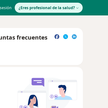
 sesión
¿Eres profesional de la salud?
untas frecuentes