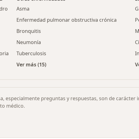
dro
Asma
G
Enfermedad pulmonar obstructiva crónica
P
Bronquitis
M
Neumonía
C
oria
Tuberculosis
I
Ver más (15)
V
d Pulmonar Avanzada por ciudad
Más en esta categoría: Otras enfermedades
ia, especialmente preguntas y respuestas, son de carácter 
to médico.