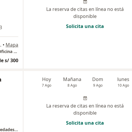
La reserva de citas en línea no está
disponible
Solicita una cita
3
170 & Av. Javier Prado Este
•
Mapa
Grupo Medyco Edificio More Torre del Golf Oficina 503
e s/ 300
a
Hoy
Mañana
Dom
lunes
7 Ago
8 Ago
9 Ago
10 Ago
La reserva de citas en línea no está
disponible
Solicita una cita
Clínica Respira Vida Especializada en Enfermedades Respiratorias