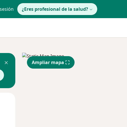
 sesión
¿Eres profesional de la salud?
Ampliar mapa
Mar
Mié
Jue
11 Ago
12 Ago
13 Ago