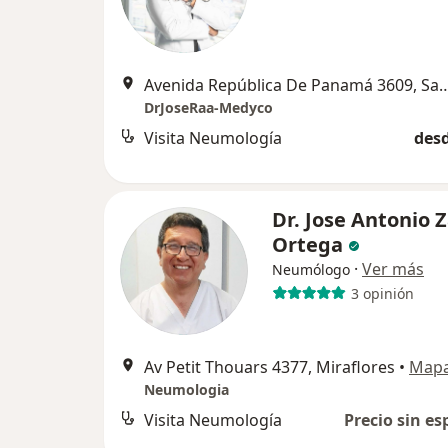
Avenida República De Panamá 36
DrJoseRaa-Medyco
Visita Neumología
desd
Dr. Jose Antonio 
Ortega
·
Ver más
Neumólogo
3 opinión
Av Petit Thouars 4377, Miraflores
•
Map
Neumologia
Visita Neumología
Precio sin es