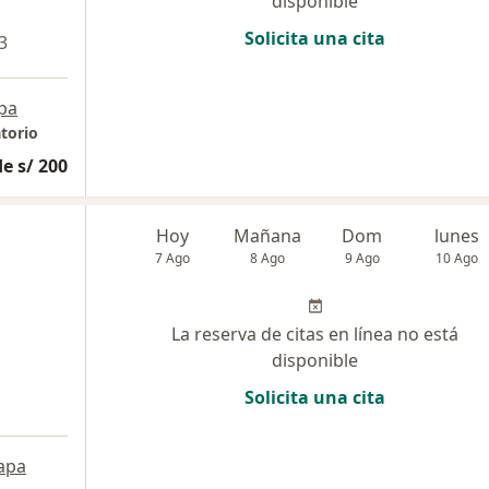
disponible
Solicita una cita
3
pa
torio
e s/ 200
Hoy
Mañana
Dom
lunes
7 Ago
8 Ago
9 Ago
10 Ago
La reserva de citas en línea no está
disponible
Solicita una cita
apa