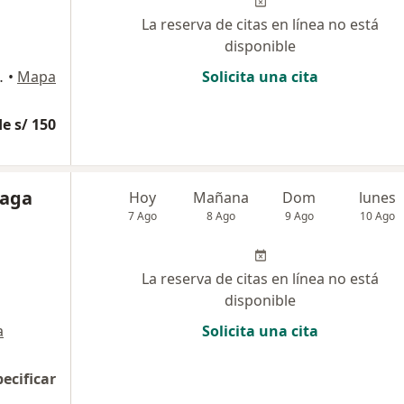
La reserva de citas en línea no está
disponible
09, San Isidro
•
Mapa
Solicita una cita
e s/ 150
Zaga
Hoy
Mañana
Dom
lunes
7 Ago
8 Ago
9 Ago
10 Ago
La reserva de citas en línea no está
disponible
a
Solicita una cita
pecificar