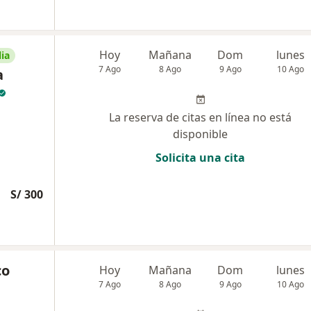
Hoy
Mañana
Dom
lunes
ia
7 Ago
8 Ago
9 Ago
10 Ago
a
La reserva de citas en línea no está
disponible
Solicita una cita
S/ 300
co
Hoy
Mañana
Dom
lunes
7 Ago
8 Ago
9 Ago
10 Ago