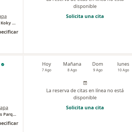
disponible
apa
Solicita una cita
Torre de consultorios Anglo Americana - Dr. Koky Olivas - Neumólogo - Apnea de sueño
pecificar
Hoy
Mañana
Dom
lunes
7 Ago
8 Ago
9 Ago
10 Ago
La reserva de citas en línea no está
disponible
apa
Solicita una cita
Dra. Kelly Castillo - Neumóloga (Consultorios Parque Norte)
pecificar