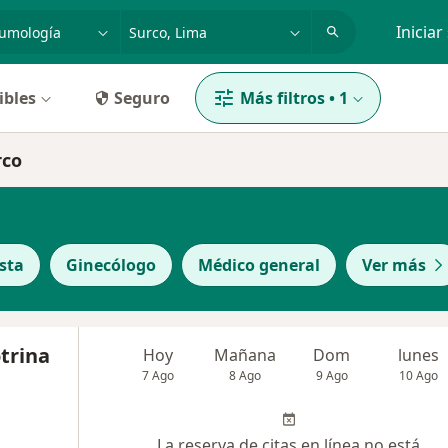
dad, enfermedad o nombre
p. ej. Lima
Iniciar
ibles
Seguro
Más filtros
•
1
rco
sta
Ginecólogo
Médico general
Ver más
otrina
Hoy
Mañana
Dom
lunes
7 Ago
8 Ago
9 Ago
10 Ago
La reserva de citas en línea no está