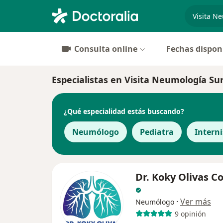
especiali
Consulta online
Fechas dispon
Especialistas en Visita Neumología Su
¿Qué especialidad estás buscando?
Neumólogo
Pediatra
Interni
Dr. Koky Olivas C
·
Ver más
Neumólogo
9 opinión