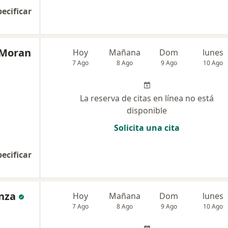
pecificar
 Moran
Hoy
Mañana
Dom
lunes
7 Ago
8 Ago
9 Ago
10 Ago
La reserva de citas en línea no está
disponible
Solicita una cita
pecificar
inza
Hoy
Mañana
Dom
lunes
7 Ago
8 Ago
9 Ago
10 Ago