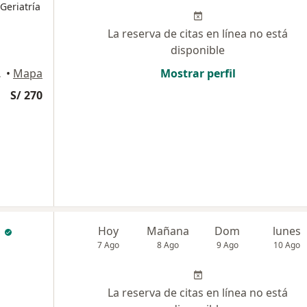
Geriatría
La reserva de citas en línea no está
disponible
a USA), Lima
•
Mapa
Mostrar perfil
S/ 270
a
Hoy
Mañana
Dom
lunes
7 Ago
8 Ago
9 Ago
10 Ago
La reserva de citas en línea no está