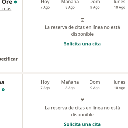
o Ore
Hoy
Mañana
Dom
lunes
7 Ago
8 Ago
9 Ago
10 Ago
r más
La reserva de citas en línea no está
disponible
Solicita una cita
pecificar
na
Hoy
Mañana
Dom
lunes
7 Ago
8 Ago
9 Ago
10 Ago
La reserva de citas en línea no está
disponible
Solicita una cita