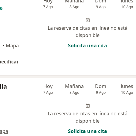
Hoy
Mañana
Dom
lunes
7 Ago
8 Ago
9 Ago
10 Ago
La reserva de citas en línea no está
disponible
 1044, San Isidro
•
Mapa
Solicita una cita
pecificar
ila
Hoy
Mañana
Dom
lunes
7 Ago
8 Ago
9 Ago
10 Ago
La reserva de citas en línea no está
disponible
apa
Solicita una cita