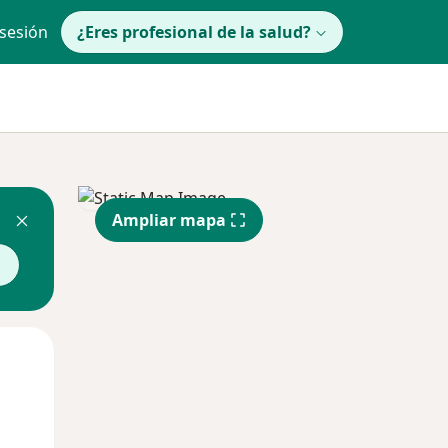
 sesión
¿Eres profesional de la salud?
Ampliar mapa
Mar
Mié
Jue
11 Ago
12 Ago
13 Ago