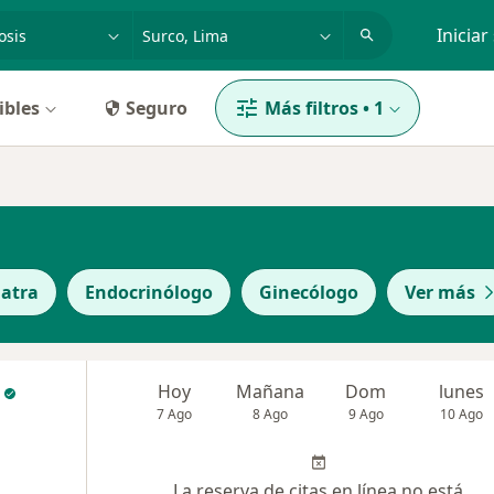
dad, enfermedad o nombre
p. ej. Lima
Iniciar
ibles
Seguro
Más filtros
•
1
iatra
Endocrinólogo
Ginecólogo
Ver más
Hoy
Mañana
Dom
lunes
7 Ago
8 Ago
9 Ago
10 Ago
La reserva de citas en línea no está