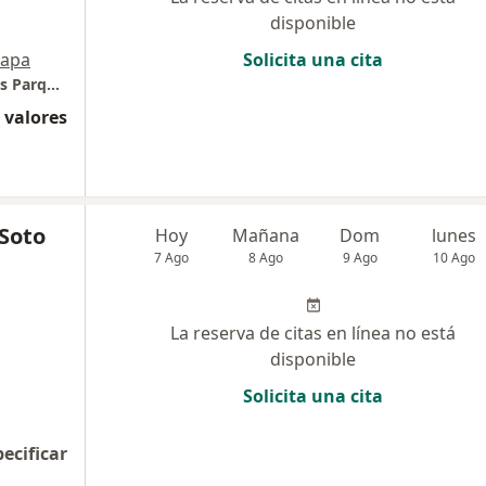
disponible
apa
Solicita una cita
Dra. Kelly Castillo - Neumóloga (Consultorios Parque Norte)
 valores
 Soto
Hoy
Mañana
Dom
lunes
7 Ago
8 Ago
9 Ago
10 Ago
La reserva de citas en línea no está
disponible
Solicita una cita
pecificar