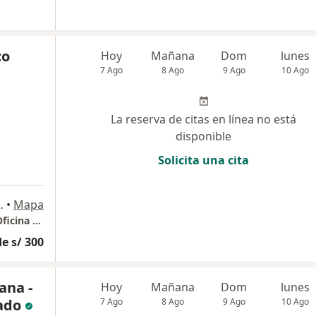
co
Hoy
Mañana
Dom
lunes
7 Ago
8 Ago
9 Ago
10 Ago
La reserva de citas en línea no está
disponible
Solicita una cita
170 & Av. Javier Prado Este
•
Mapa
Grupo Medyco Edificio More Torre del Golf Oficina 503
e s/ 300
ana -
Hoy
Mañana
Dom
lunes
zado
7 Ago
8 Ago
9 Ago
10 Ago