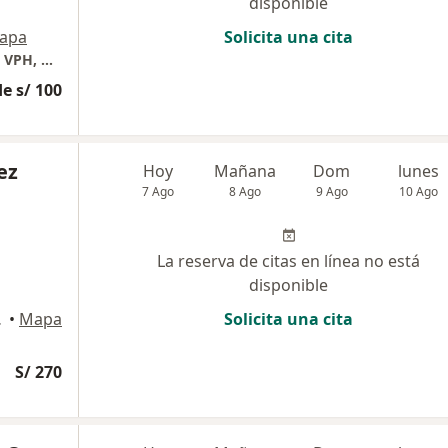
disponible
apa
Solicita una cita
Enfermedades de transmisión sexual, Sifilis, VPH, Hepatitis, VIH. Enfermedades Infecciosas y tropicales.
e s/ 100
ez
Hoy
Mañana
Dom
lunes
7 Ago
8 Ago
9 Ago
10 Ago
La reserva de citas en línea no está
disponible
a USA), Lima
•
Mapa
Solicita una cita
S/ 270