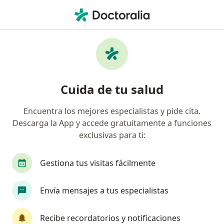
Men
Neumólogo • Surco, Lima
Filtros
Seguro:
La Positiva
Neumólogos recomendados de La Positiva
Cuida de tu salud
en Surco
Encuentra los mejores especialistas y pide cita.
Descarga la App y accede gratuitamente a funciones
exclusivas para ti:
Gestiona tus visitas fácilmente
Envía mensajes a tus especialistas
Dr. Octavio Cubas Paredes
·
Ver más
Neumólogo
Recibe recordatorios y notificaciones
173 opinión