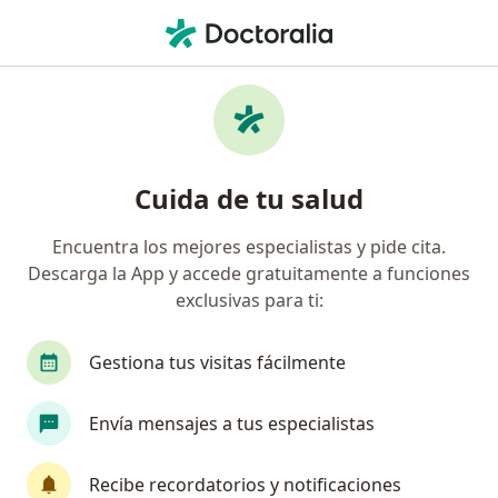
Men
Visitas Sucesivas Cirugía General • San Isidro, Lima
Filtros
• 1
Seguro
Mapa
Especialistas en Visitas sucesivas Cirugía
Cuida de tu salud
General San Isidro
Encuentra los mejores especialistas y pide cita.
Descarga la App y accede gratuitamente a funciones
¿Qué especialidad estás buscando?
exclusivas para ti:
Cirujano general
Médico general
Ginecól
Gestiona tus visitas fácilmente
Envía mensajes a tus especialistas
Recibe recordatorios y notificaciones