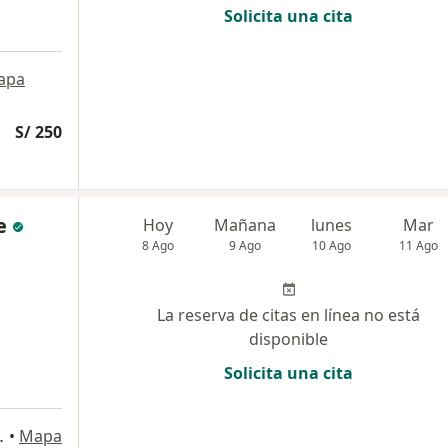
Solicita una cita
apa
S/ 250
e
Hoy
Mañana
lunes
Mar
8 Ago
9 Ago
10 Ago
11 Ago
La reserva de citas en línea no está
disponible
Solicita una cita
de Lurigancho
•
Mapa