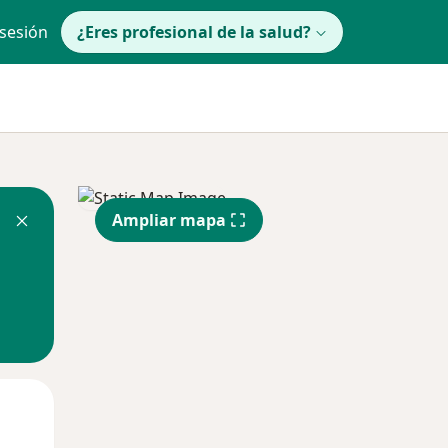
 sesión
¿Eres profesional de la salud?
Ampliar mapa
Mié
Jue
Vie
12 Ago
13 Ago
14 Ago