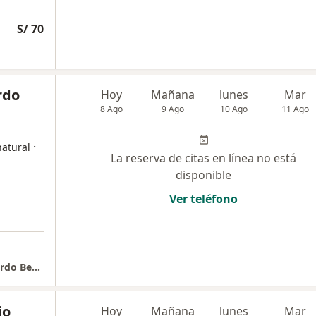
S/ 70
rdo
Hoy
Mañana
lunes
Mar
8 Ago
9 Ago
10 Ago
11 Ago
·
natural
La reserva de citas en línea no está
disponible
Ver teléfono
HOMEOPATIA & DERMATOLOGIA / Dr. JJ Fajardo Benavides
io
Hoy
Mañana
lunes
Mar