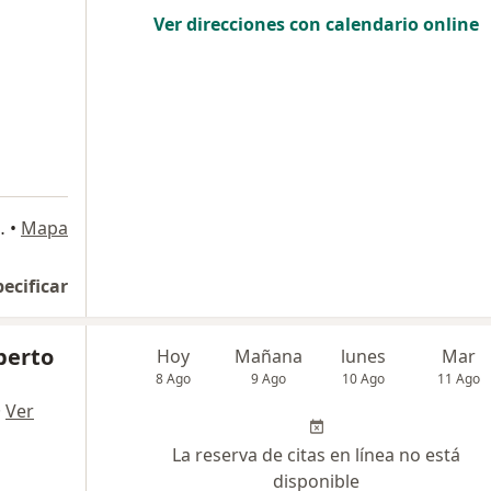
Ver direcciones con calendario online
 140, San Borja
•
Mapa
pecificar
lberto
Hoy
Mañana
lunes
Mar
8 Ago
9 Ago
10 Ago
11 Ago
·
Ver
La reserva de citas en línea no está
disponible