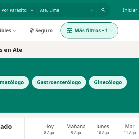
dad, enfermedad o nombre
p. ej. Lima
Iniciar
ibles
Seguro
Más filtros
•
1
os en Ate
matólogo
Gastroenterólogo
Ginecólogo
rado
Hoy
Mañana
lunes
Mar
8 Ago
9 Ago
10 Ago
11 Ago