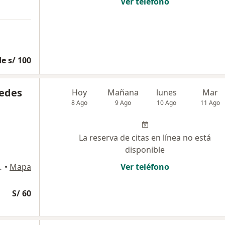
Ver teléfono
e s/ 100
cedes
Hoy
Mañana
lunes
Mar
8 Ago
9 Ago
10 Ago
11 Ago
La reserva de citas en línea no está
disponible
de Lurigancho
•
Mapa
Ver teléfono
S/ 60