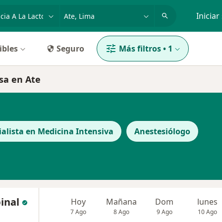
dad, enfermedad o nombre
p. ej. Lima
Iniciar
ibles
Seguro
Más filtros
•
1
osa en Ate
ialista en Medicina Intensiva
Anestesiólogo
inal
Hoy
Mañana
Dom
lunes
7 Ago
8 Ago
9 Ago
10 Ago