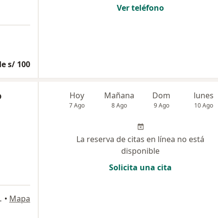
Ver teléfono
e s/ 100
o
Hoy
Mañana
Dom
lunes
7 Ago
8 Ago
9 Ago
10 Ago
La reserva de citas en línea no está
disponible
Solicita una cita
s María, Jesús María
•
Mapa