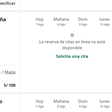
pecificar
uña
Hoy
Mañana
Dom
lunes
7 Ago
8 Ago
9 Ago
10 Ago
La reserva de citas en línea no está
disponible
Solicita una cita
 405, Pueblo Libre
•
Mapa
S/ 100
o
Hoy
Mañana
Dom
lunes
7 Ago
8 Ago
9 Ago
10 Ago