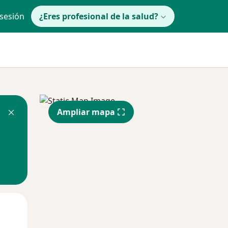
 sesión
¿Eres profesional de la salud?
Ampliar mapa
Mar
Mié
Jue
11 Ago
12 Ago
13 Ago