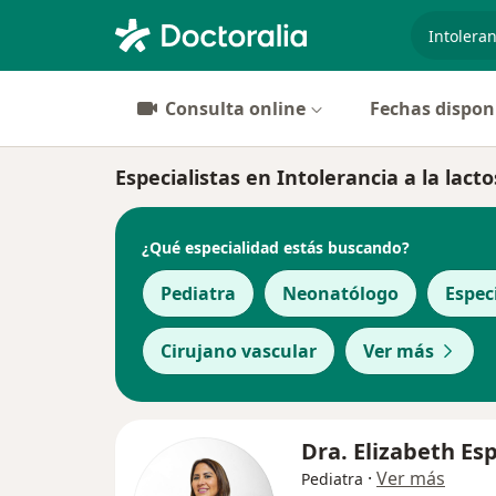
especiali
Consulta online
Fechas dispon
Especialistas en Intolerancia a la lact
¿Qué especialidad estás buscando?
Pediatra
Neonatólogo
Espec
Cirujano vascular
Ver más
Dra. Elizabeth Esp
·
Ver más
Pediatra