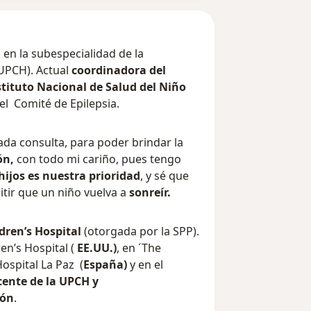
en la subespecialidad de la
UPCH). Actual
coordinadora del
stituto Nacional de Salud del Niño
l Comité de Epilepsia.
da consulta, para poder brindar la
ón,
con todo mi cariño, pues tengo
 hijos es nuestra prioridad
, y sé que
tir que un niño vuelva a
sonreír.
dren’s Hospital
(otorgada por la SPP).
en’s Hospital (
EE.UU.)
, en ´The
 Hospital La Paz (
España)
y en el
ente de la UPCH y
ión
.