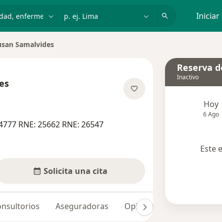
dad, enfermedad o nombre
p. ej. Lima
Iniciar
usan Samalvides
r de ciudad
Reserva de
Inactivo
es
re las especializaciones
Hoy
6 Ago
4777 RNE: 25662 RNE: 26547
Este 
Solicita una cita
nsultorios
Aseguradoras
Opiniones (3)