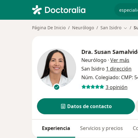
especiali
Página De Inicio
Neurólogo
San Isidro
S
Cambia
Dra.
Susan Samalvid
sob
Neurólogo
·
Ver más
San Isidro
1 dirección
Núm. Colegiado: CMP: 5
3 opinión
Datos de contacto
Experiencia
Servicios y precios
Co