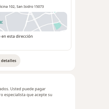
icina 102,
San Isidro
15073
ar
 abre en una nueva pestaña
e en esta dirección
detalles
bre la dirección
ivados. Usted puede pagar
ro especialista que acepte su