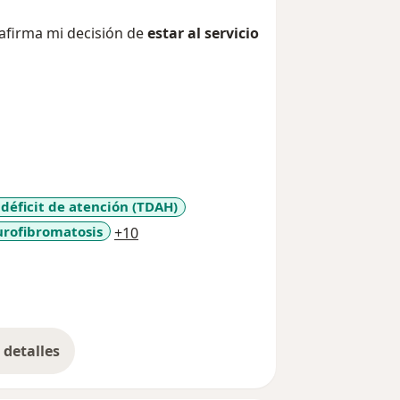
afirma mi decisión de
estar al servicio
 déficit de atención (TDAH)
a11y_sr_more_diseases
rofibromatosis
+10
detalles
bre la experiencia