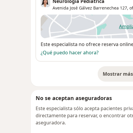
Neurología Pediátrica
Avenida José Gálvez Barrenechea 127, of
Ampli
se
Disponibilidad
Este especialista no ofrece reserva onlin
¿Qué puedo hacer ahora?
Mostrar más 
so
No se aceptan aseguradoras
Este especialista sólo acepta pacientes pr
directamente para reservar, o encontrar ot
aseguradora.