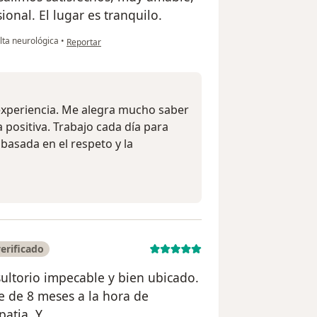
onal. El lugar es tranquilo.
en opinión del usuario AAO
ta neurológica
•
Reportar
experiencia. Me alegra mucho saber
 positiva. Trabajo cada día para
basada en el respeto y la
erificado
nsultorio impecable y bien ubicado.
e de 8 meses a la hora de
patia. Y