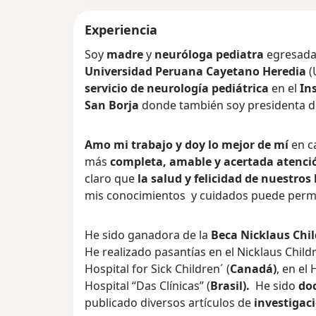
Experiencia
Soy
madre
y
neuróloga pediatra
egresada 
Universidad Peruana Cayetano Heredia
(
servicio de neurología pediátrica
en el
In
San Borja
donde también soy presidenta de
Amo mi trabajo y doy lo mejor de mí
en ca
más
completa, amable y acertada atenci
claro que
la salud y felicidad de nuestros
mis conocimientos y cuidados puede permi
He sido ganadora de la
Beca Nicklaus Chil
He realizado pasantías en el Nicklaus Childr
Hospital for Sick Children´ (
Canadá)
, en el
Hospital “Das Clínicas” (
Brasil).
He sido
doc
publicado
diversos artículos de
investigac