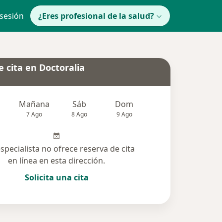
 sesión
¿Eres profesional de la salud?
 cita en Doctoralia
Mañana
Sáb
Dom
lunes
Mar
7 Ago
8 Ago
9 Ago
10 Ago
11 Ag
especialista no ofrece reserva de cita
en línea en esta dirección.
Solicita una cita