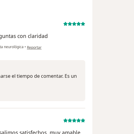
guntas con claridad
en opinión del usuario Ivan V.
ta neurológica
•
Reportar
marse el tiempo de comentar. Es un
 salimos satisfechos, muy amable,