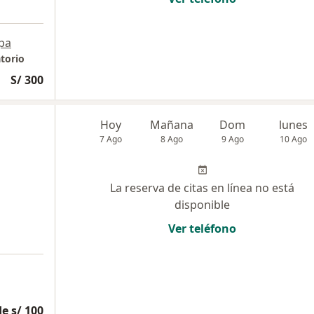
pa
torio
S/ 300
Hoy
Mañana
Dom
lunes
7 Ago
8 Ago
9 Ago
10 Ago
La reserva de citas en línea no está
disponible
Ver teléfono
e s/ 100