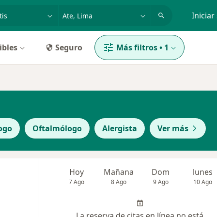
dad, enfermedad o nombre
p. ej. Lima
Iniciar
ibles
Seguro
Más filtros
•
1
ogo
Oftalmólogo
Alergista
Ver más
Hoy
Mañana
Dom
lunes
7 Ago
8 Ago
9 Ago
10 Ago
La reserva de citas en línea no está