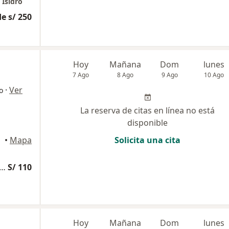
 Isidro
e s/ 250
Hoy
Mañana
Dom
lunes
7 Ago
8 Ago
9 Ago
10 Ago
·
Ver
o
La reserva de citas en línea no está
disponible
•
Mapa
Solicita una cita
edicina Complementaria y terapias alternativas
S/ 110
Hoy
Mañana
Dom
lunes