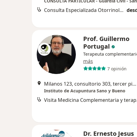
CONSULTA PARTICULAR - Guardia Civil - San
Consulta Especializada Otorrinolaringológica
desd
Prof. Guillermo
Portugal
Terapeuta complementari
más
7 opinión
Milanos 123, consultorio 303, tercer piso, San Isidro
Instituto de Acupuntura Sano y Bueno
Visita M
Dr. Ernesto Jesus