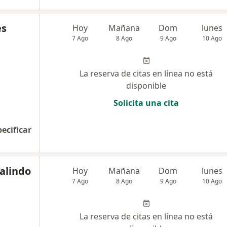
es
Hoy
Mañana
Dom
lunes
7 Ago
8 Ago
9 Ago
10 Ago
La reserva de citas en línea no está
disponible
Solicita una cita
pecificar
alindo
Hoy
Mañana
Dom
lunes
7 Ago
8 Ago
9 Ago
10 Ago
La reserva de citas en línea no está