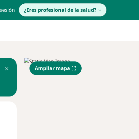
 sesión
¿Eres profesional de la salud?
Ampliar mapa
Mar
Mié
Jue
11 Ago
12 Ago
13 Ago