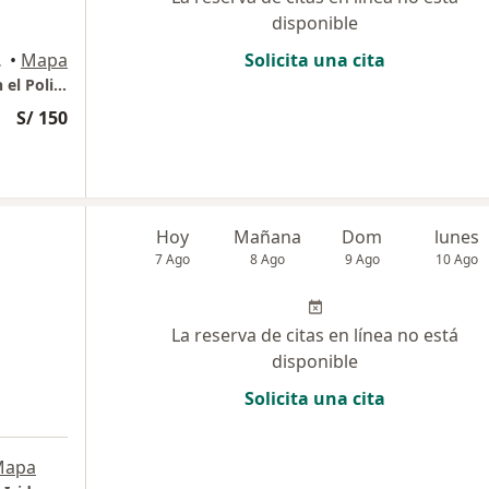
disponible
io 706, Lima
•
Mapa
Solicita una cita
Consulta Presencial - Consultorio privado en el Policlínico San Isidro
S/ 150
Hoy
Mañana
Dom
lunes
7 Ago
8 Ago
9 Ago
10 Ago
La reserva de citas en línea no está
disponible
Solicita una cita
Mapa