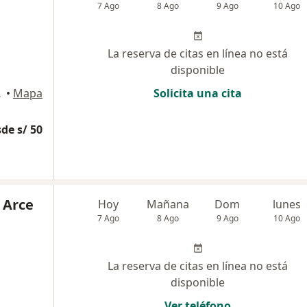
7 Ago
8 Ago
9 Ago
10 Ago
La reserva de citas en línea no está
disponible
a, Lima
•
Mapa
Solicita una cita
de s/ 50
 Arce
Hoy
Mañana
Dom
lunes
7 Ago
8 Ago
9 Ago
10 Ago
La reserva de citas en línea no está
disponible
Ver teléfono