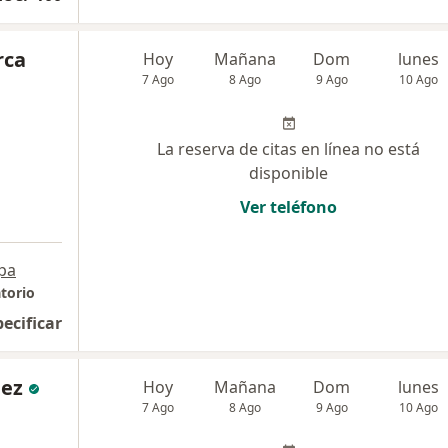
rca
Hoy
Mañana
Dom
lunes
7 Ago
8 Ago
9 Ago
10 Ago
La reserva de citas en línea no está
disponible
Ver teléfono
pa
torio
pecificar
nez
Hoy
Mañana
Dom
lunes
7 Ago
8 Ago
9 Ago
10 Ago