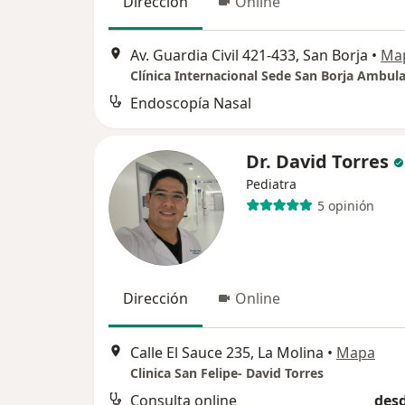
Dirección
Online
Av. Guardia Civil 421-433, San Borja
•
Ma
Clínica Internacional Sede San Borja Ambula
Endoscopía Nasal
Dr. David Torres
Pediatra
5 opinión
Dirección
Online
Calle El Sauce 235, La Molina
•
Mapa
Clinica San Felipe- David Torres
Consulta online
desd