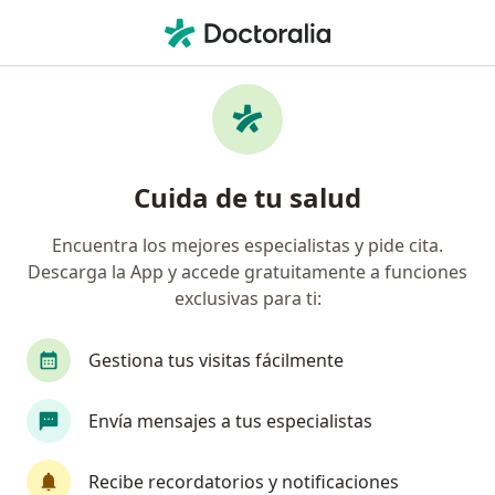
Men
Alergias • Ate, Lima
Filtros
• 1
Seguro
Mapa
Especialistas en Alergias en Ate
Cuida de tu salud
Encuentra los mejores especialistas y pide cita.
¿Qué especialidad estás buscando?
Descarga la App y accede gratuitamente a funciones
Pediatra
Médico general
Dermatólogo
exclusivas para ti:
Gestiona tus visitas fácilmente
Envía mensajes a tus especialistas
Recibe recordatorios y notificaciones