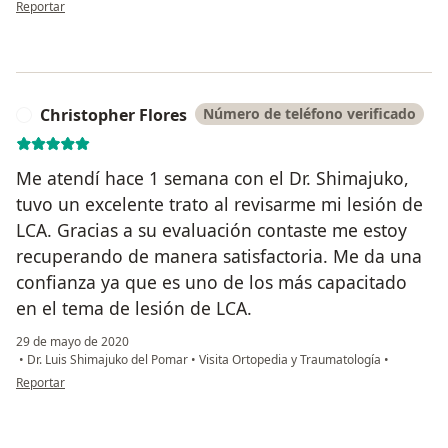
en opinión del usuario Cuenta eliminada
Reportar
Christopher Flores
Número de teléfono verificado
C
Me atendí hace 1 semana con el Dr. Shimajuko,
tuvo un excelente trato al revisarme mi lesión de
LCA. Gracias a su evaluación contaste me estoy
recuperando de manera satisfactoria. Me da una
confianza ya que es uno de los más capacitado
en el tema de lesión de LCA.
29 de mayo de 2020
•
Dr. Luis Shimajuko del Pomar
•
Visita Ortopedia y Traumatología
•
en opinión del usuario Christopher Flores
Reportar