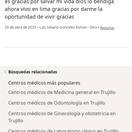
es gracias por salvar mí vida dios lo bendiga
ahora vivo en lima gracias por darme la
oportunidad de vivir gracias
en opinión del usua
29 de abril de 2020
•
Luis Silvano Gonzalez Asmat
•
Otro
•
Reportar
Búsquedas relacionadas
Centros médicos más populares
Centros médicos de Medicina general en Trujillo
Centros médicos de Odontología en Trujillo
Centros médicos de Ginecología y obstetricia en
Trujillo
Centros médicos de Laboratorio clínico en Trujillo