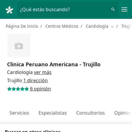
Men
¿Qué estás buscando?
Página De Inicio
Centros Médicos
Cardiología
Trujil
Cambiar d
Clinica Peruano Americana - Trujillo
Cardiología
ver más
Trujillo
1 dirección
6 opinión
Servicios
Especialistas
Consultorios
Opinio
Buscar en otras clínicas