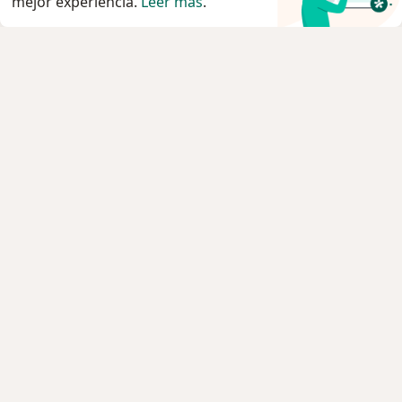
mejor experiencia.
Leer más
.
Servicio
Privacidad y cookies
Política de privacidad para determinados
profesionales de la salud
Quiénes somos
Contacto
Empleos
Nuevas posiciones
Condiciones Generales de Contratación
Para los pacientes
Especialistas
Clínicas
Pregunta al Experto
Medicamentos
Servicios
Enfermedades