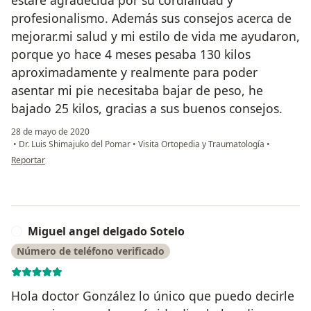
profesionalismo. Además sus consejos acerca de
mejorar.mi salud y mi estilo de vida me ayudaron,
porque yo hace 4 meses pesaba 130 kilos
aproximadamente y realmente para poder
asentar mi pie necesitaba bajar de peso, he
bajado 25 kilos, gracias a sus buenos consejos.
28 de mayo de 2020
•
Dr. Luis Shimajuko del Pomar
•
Visita Ortopedia y Traumatología
•
en opinión del usuario Karla Galina Farias Lazo
Reportar
Miguel angel delgado Sotelo
M
Número de teléfono verificado
Hola doctor González lo único que puedo decirle