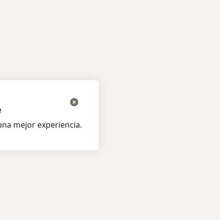
e
na mejor experiencia.
os pacientes
Para profesionales
listas
Precios
s
Servicios para especialistas
ta al Experto
Guías para especialistas