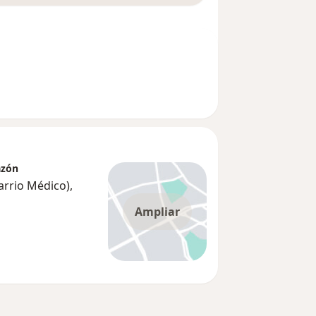
azón
arrio Médico),
Ampliar