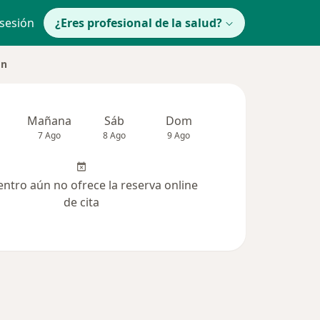
 sesión
¿Eres profesional de la salud?
ón
Mañana
Sáb
Dom
lunes
Mar
7 Ago
8 Ago
9 Ago
10 Ago
11 Ag
entro aún no ofrece la reserva online
de cita