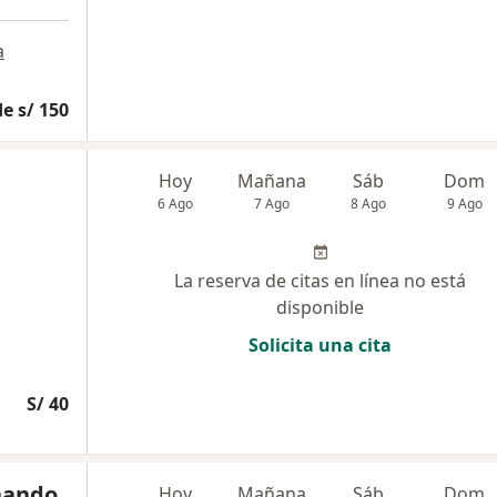
a
e s/ 150
Hoy
Mañana
Sáb
Dom
6 Ago
7 Ago
8 Ago
9 Ago
La reserva de citas en línea no está
disponible
Solicita una cita
S/ 40
rnando
Hoy
Mañana
Sáb
Dom