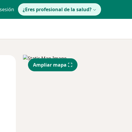
 sesión
¿Eres profesional de la salud?
lunes
Mar
Mié
Ampliar mapa
10 Ago
11 Ago
12 Ago