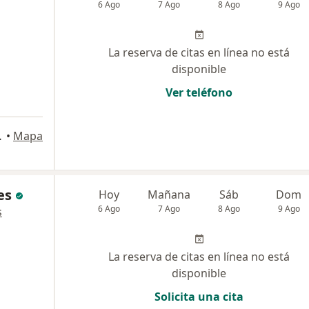
6 Ago
7 Ago
8 Ago
9 Ago
La reserva de citas en línea no está
disponible
Ver teléfono
etapa), Trujillo
•
Mapa
es
Hoy
Mañana
Sáb
Dom
6 Ago
7 Ago
8 Ago
9 Ago
s
La reserva de citas en línea no está
disponible
Solicita una cita