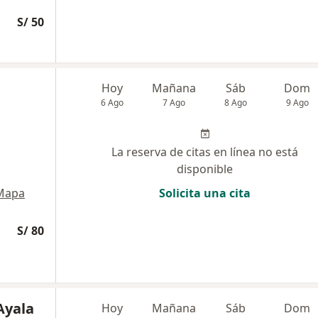
S/ 50
Hoy
Mañana
Sáb
Dom
6 Ago
7 Ago
8 Ago
9 Ago
La reserva de citas en línea no está
disponible
Mapa
Solicita una cita
S/ 80
Ayala
Hoy
Mañana
Sáb
Dom