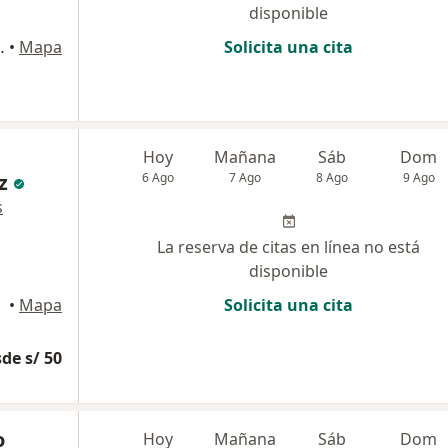
disponible
OR SANTA CATALINA ., Trujillo
•
Mapa
Solicita una cita
Hoy
Mañana
Sáb
Dom
z
6 Ago
7 Ago
8 Ago
9 Ago
s
La reserva de citas en línea no está
disponible
•
Mapa
Solicita una cita
de s/ 50
o
Hoy
Mañana
Sáb
Dom