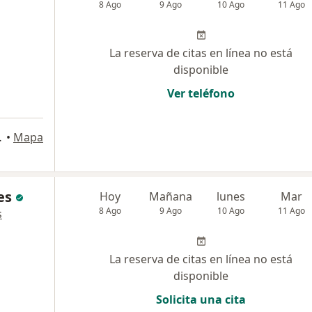
8 Ago
9 Ago
10 Ago
11 Ago
La reserva de citas en línea no está
disponible
Ver teléfono
etapa), Trujillo
•
Mapa
es
Hoy
Mañana
lunes
Mar
8 Ago
9 Ago
10 Ago
11 Ago
s
La reserva de citas en línea no está
disponible
Solicita una cita