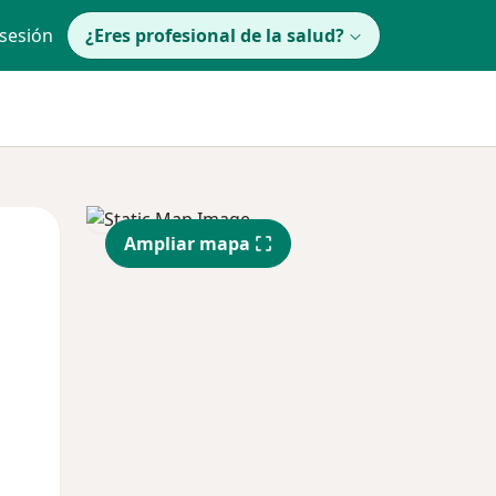
 sesión
¿Eres profesional de la salud?
Mié
Jue
Vie
Ampliar mapa
12 Ago
13 Ago
14 Ago