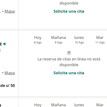
disponible
OR SANTA CATALINA ., Trujillo
•
Mapa
Solicita una cita
Hoy
Mañana
lunes
Mar
z
8 Ago
9 Ago
10 Ago
11 Ago
s
La reserva de citas en línea no está
disponible
•
Mapa
Solicita una cita
de s/ 50
o
Hoy
Mañana
lunes
Mar