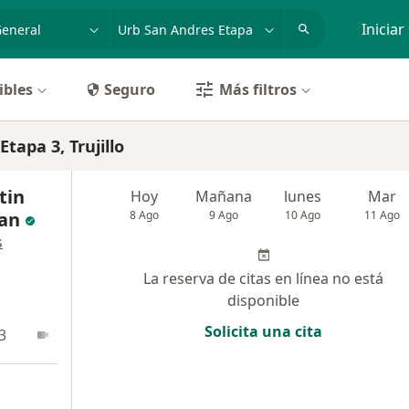
dad, enfermedad o nombre
p. ej. Lima
Iniciar
ibles
Seguro
Más filtros
tapa 3, Trujillo
tin
Hoy
Mañana
lunes
Mar
an
8 Ago
9 Ago
10 Ago
11 Ago
s
La reserva de citas en línea no está
disponible
Solicita una cita
3
Online