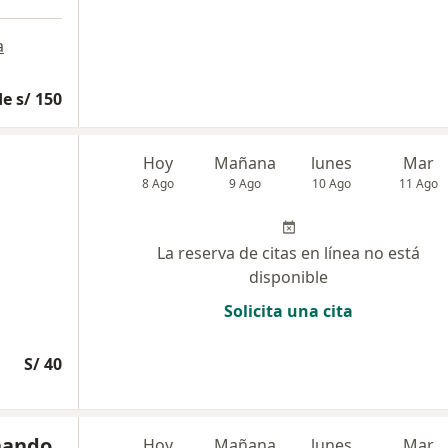
a
e s/ 150
Hoy
Mañana
lunes
Mar
8 Ago
9 Ago
10 Ago
11 Ago
La reserva de citas en línea no está
disponible
Solicita una cita
S/ 40
rnando
Hoy
Mañana
lunes
Mar