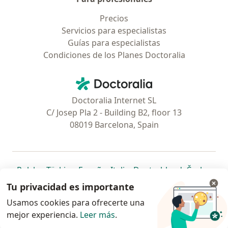
Precios
Servicios para especialistas
Guías para especialistas
Condiciones de los Planes Doctoralia
Contacto
Doctoralia - Página de inicio
Doctoralia Internet SL
C/ Josep Pla 2 - Building B2, floor 13
08019 Barcelona, Spain
se abre en una nueva pestaña
se abre en una nueva pestaña
se abre en una nueva pestaña
se abre en una nueva pes
se abre en 
se a
Polska
,
Türkiye
,
España
,
Italia
,
Deutschland
,
Česko
,
se abre en una nueva pestaña
se abre en una nueva pestaña
se abre en una nueva pestaña
se abre en una nueva p
se abre en 
se abr
Portugal
,
México
,
Chile
,
Brasil
,
Argentina
,
Perú
,
Tu privacidad es importante
se abre en una nueva pe
Colombia
Usamos cookies para ofrecerte una
mejor experiencia.
www.doctoralia.pe © 2026 - Encuentra tu
Leer más
.
especialista y agenda cita