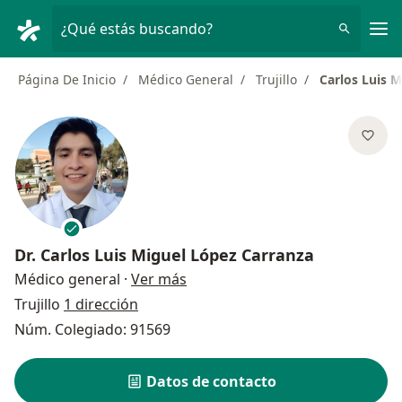
Men
¿Qué estás buscando?
Página De Inicio
Médico General
Trujillo
Carlos Luis 
Dr.
Carlos Luis Miguel López Carranza
sobre las especializaciones
Médico general
·
Ver más
Trujillo
1 dirección
Núm. Colegiado: 91569
Datos de contacto