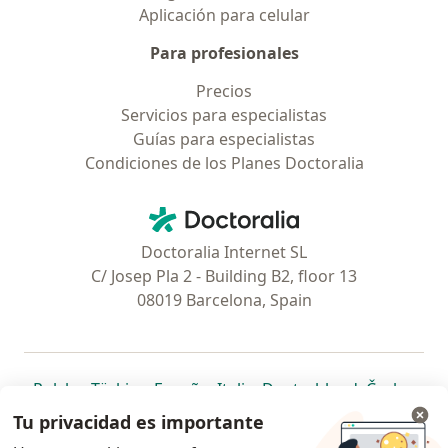
Aplicación para celular
Para profesionales
Precios
Servicios para especialistas
Guías para especialistas
Condiciones de los Planes Doctoralia
Contacto
Doctoralia - Página de inicio
Doctoralia Internet SL
C/ Josep Pla 2 - Building B2, floor 13
08019 Barcelona, Spain
se abre en una nueva pestaña
se abre en una nueva pestaña
se abre en una nueva pestaña
se abre en una nueva pes
se abre en 
se a
Polska
,
Türkiye
,
España
,
Italia
,
Deutschland
,
Česko
,
se abre en una nueva pestaña
se abre en una nueva pestaña
se abre en una nueva pestaña
se abre en una nueva p
se abre en 
se abr
Portugal
,
México
,
Chile
,
Brasil
,
Argentina
,
Perú
,
Tu privacidad es importante
se abre en una nueva pe
Colombia