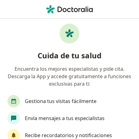
Men
Hipertensión Arterial • Trujillo, La Libertad
Filtros
• 1
Seguro
Mapa
Especialistas en Hipertensión arterial en
Cuida de tu salud
Trujillo
Encuentra los mejores especialistas y pide cita.
Descarga la App y accede gratuitamente a funciones
¿Qué especialidad estás buscando?
exclusivas para ti:
Médico general
Internista
Cardiólogo
Gestiona tus visitas fácilmente
Envía mensajes a tus especialistas
Recibe recordatorios y notificaciones