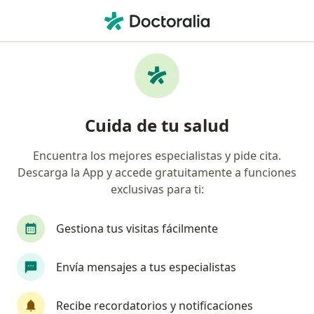
Men
Hepatitis • Trujillo, La Libertad
Filtros
• 1
Mapa
Especialistas en Hepatitis en Trujillo
Cuida de tu salud
Encuentra los mejores especialistas y pide cita.
¿Qué especialidad estás buscando?
Descarga la App y accede gratuitamente a funciones
Gastroenterólogo
Infectólogo
Médico gen
exclusivas para ti:
Gestiona tus visitas fácilmente
Envía mensajes a tus especialistas
Recibe recordatorios y notificaciones