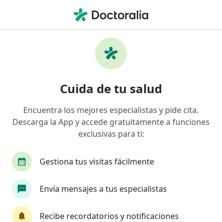
Men
Médico General • Urb La Merced Etapa 1, Trujillo, La Libertad
Filtros
Seguro
Mapa
Médicos generales en Urb La Merced Etapa
Cuida de tu salud
1, Trujillo
Encuentra los mejores especialistas y pide cita.
Descarga la App y accede gratuitamente a funciones
exclusivas para ti:
Gestiona tus visitas fácilmente
Envía mensajes a tus especialistas
Dr. Alejandro Martin Algarate Casanatan
Recibe recordatorios y notificaciones
·
Ver más
Médico general