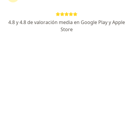
11 opinión
Dirección 1
Dirección 2
Dirección 3
Onlin
4.8 y 4.8 de valoración media en Google Play y Apple
Store
Av. Blas Pascal 135, Trujillo
•
Mapa
SONOMEDIC
Visita Medicina General
S/ 50
Este especialista no ofrece reserva de cita en línea en esta dirección.
Solicita una cita