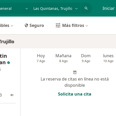
dad, enfermedad o nombre
p. ej. Lima
Iniciar
ibles
Seguro
Más filtros
rujillo
tin
Hoy
Mañana
Dom
lunes
an
7 Ago
8 Ago
9 Ago
10 Ago
s
La reserva de citas en línea no está
disponible
Solicita una cita
3
Online