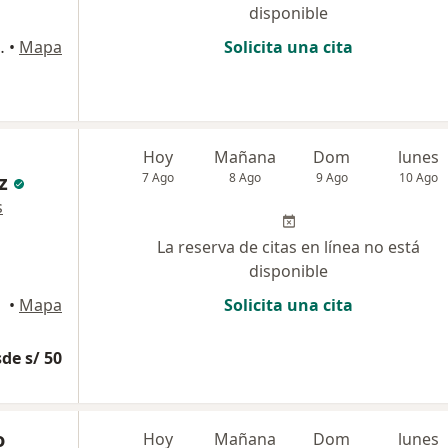
disponible
OR SANTA CATALINA ., Trujillo
•
Mapa
Solicita una cita
Hoy
Mañana
Dom
lunes
z
7 Ago
8 Ago
9 Ago
10 Ago
s
La reserva de citas en línea no está
disponible
•
Mapa
Solicita una cita
de s/ 50
o
Hoy
Mañana
Dom
lunes