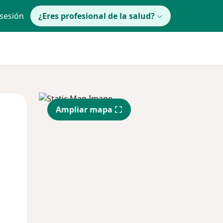
 sesión
¿Eres profesional de la salud?
Mar
Mié
Jue
Ampliar mapa
11 Ago
12 Ago
13 Ago