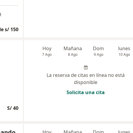
a
e s/ 150
Hoy
Mañana
Dom
lunes
7 Ago
8 Ago
9 Ago
10 Ago
La reserva de citas en línea no está
disponible
Solicita una cita
S/ 40
rnando
Hoy
Mañana
Dom
lunes