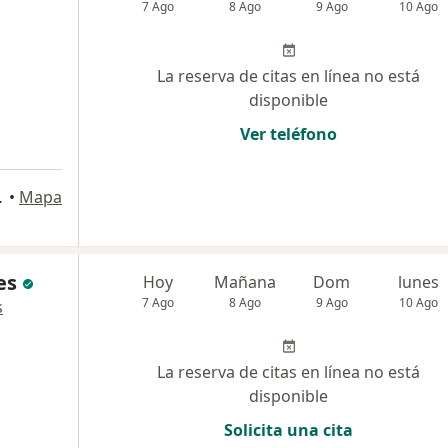
7 Ago
8 Ago
9 Ago
10 Ago
La reserva de citas en línea no está
disponible
Ver teléfono
etapa), Trujillo
•
Mapa
es
Hoy
Mañana
Dom
lunes
7 Ago
8 Ago
9 Ago
10 Ago
s
La reserva de citas en línea no está
disponible
Solicita una cita