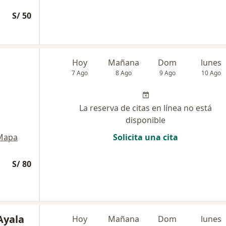
S/ 50
Hoy
Mañana
Dom
lunes
7 Ago
8 Ago
9 Ago
10 Ago
La reserva de citas en línea no está
disponible
Mapa
Solicita una cita
S/ 80
Ayala
Hoy
Mañana
Dom
lunes