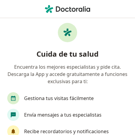
Men
Cólico Intestinal • Trujillo, La Libertad
Filtros
• 1
Mapa
Especialistas en Cólico intestinal en Trujillo
Cuida de tu salud
Encuentra los mejores especialistas y pide cita.
¿Qué especialidad estás buscando?
Descarga la App y accede gratuitamente a funciones
Médico general
Pediatra
Gastroenterólo
exclusivas para ti:
Gestiona tus visitas fácilmente
Envía mensajes a tus especialistas
Recibe recordatorios y notificaciones