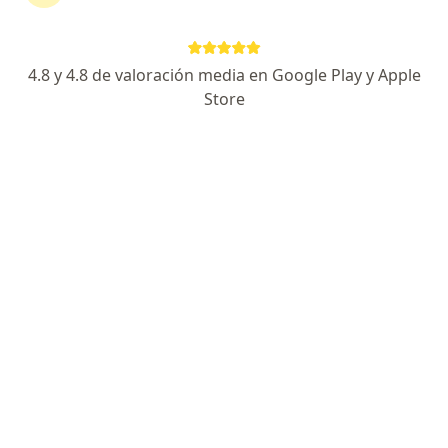
Dr. Alejandro Martin Algarate Casanatan
4.8 y 4.8 de valoración media en Google Play y Apple
·
Ver más
Médico general
Store
11 opinión
Dirección 1
Dirección 2
Dirección 3
Onlin
Avenida Blas Pascal 135, Trujillo
•
Mapa
SONOMEDIC CONSULTA
Visita Medicina General
S/ 100
Este especialista no ofrece reserva de cita en línea en esta dirección.
Solicita una cita