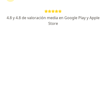
4.8 y 4.8 de valoración media en Google Play y Apple
Store
Dr. Juan Escudero
Pediatra
5 opinión
Avenida Mansiche 864, Trujillo
•
Mapa
PEDIATRIX Trujillo - Niño sano, familia feliz
Visita Pediatría
desde s/ 100
Este especialista no ofrece reserva de cita en línea en esta dirección.
Solicita una cita