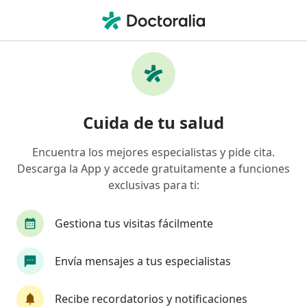
Men
Vómitos • Trujillo, La Libertad
Filtros
• 1
Mapa
Especialistas en Vómitos en Trujillo
Cuida de tu salud
Encuentra los mejores especialistas y pide cita.
¿Qué especialidad estás buscando?
Descarga la App y accede gratuitamente a funciones
Médico general
Pediatra
exclusivas para ti:
Gastroenterólogo
Médico familiar
Gestiona tus visitas fácilmente
Envía mensajes a tus especialistas
Recibe recordatorios y notificaciones