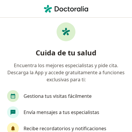
Men
Cistitis • Miraflores, Lima
Filtros
• 1
Seguro
Mapa
Especialistas en Cistitis en Miraflores
Cuida de tu salud
Encuentra los mejores especialistas y pide cita.
¿Qué especialidad estás buscando?
Descarga la App y accede gratuitamente a funciones
Médico general
Urólogo
Oncólogo
Ca
exclusivas para ti:
Gestiona tus visitas fácilmente
Envía mensajes a tus especialistas
Recibe recordatorios y notificaciones