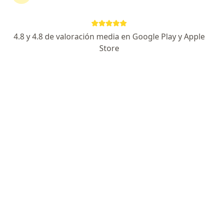
Dr. Marco Antonio Mejía Vargas Machuca
4.8 y 4.8 de valoración media en Google Play y Apple
·
Ver más
Médico general
Store
17 opinión
Dirección
Online
Av. Roosevelt 6382, Miraflores
•
Mapa
Instituto Peruano de Hemodinamica y Cardiologia Intervencionista IPHCI
Visita Medicina Familiar
S/ 50
Este especialista no ofrece reserva de cita en línea en esta dirección.
Solicita una cita